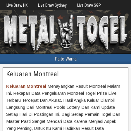
Live Draw HK
Live Draw Sydney
Live Draw SGP
Paito Warna
Keluaran Montreal
Keluaran Montreal
Menayangkan Result Montreal Malam
Ini, Rekapan Data Pengeluaran Montreal Togel Prize Live
Terbaru Tercepat Dan Akurat, Hasil Angka Keluar Diambil
Langsung Dari Montreal Pools Lottery Dan Kami Update
Setiap Hari Di Postingan Ini, Bagi Setiap Pemain Togel Dan
Master Pasti Sangat Mencari Data Karena Menjadi Aspek
Yang Penting, Untuk Itu Kami Hadirkan Result Data