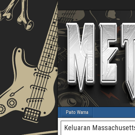
Paito Warna
Keluaran Massachusett