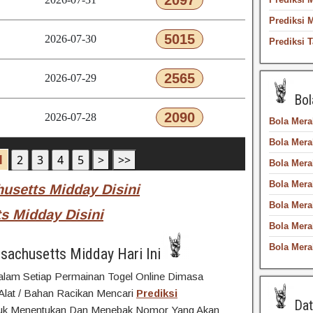
Prediksi 
Prediksi 
Bol
Bola Mer
Bola Mer
Bola Mera
Bola Mera
usetts Midday Disini
Bola Mer
s Midday Disini
Bola Mera
Bola Mera
sachusetts Midday Hari Ini
lam Setiap Permainan Togel Online Dimasa
Alat / Bahan Racikan Mencari
Prediksi
Dat
uk Menentukan Dan Menebak Nomor Yang Akan