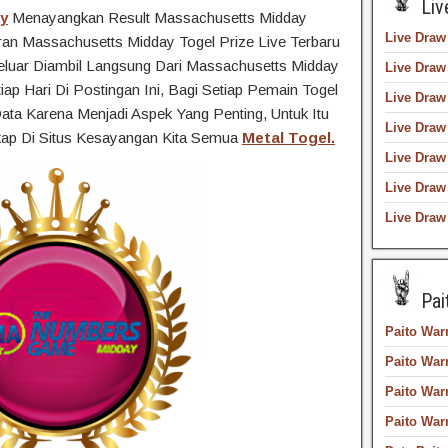
Liv
y
Menayangkan Result Massachusetts Midday
Live Dra
an Massachusetts Midday Togel Prize Live Terbaru
Keluar Diambil Langsung Dari Massachusetts Midday
Live Draw
ap Hari Di Postingan Ini, Bagi Setiap Pemain Togel
Live Draw
ata Karena Menjadi Aspek Yang Penting, Untuk Itu
Live Draw
kap Di Situs Kesayangan Kita Semua
Metal Togel.
Live Draw
Live Draw
Live Draw
Pai
Paito Wa
Paito War
Paito War
Paito War