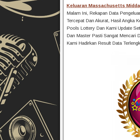
Keluaran Massachusetts Midda
Malam Ini, Rekapan Data Pengeluar
Tercepat Dan Akurat, Hasil Angka 
Pools Lottery Dan Kami Update Seti
Dan Master Pasti Sangat Mencari D
Kami Hadirkan Result Data Terleng