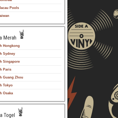
Macau Pools
Taiwan
a Merah
ah Hongkong
ah Sydney
h Singapore
h Paris
ah Guang Zhou
h Tokyo
h Osaka
a Togel