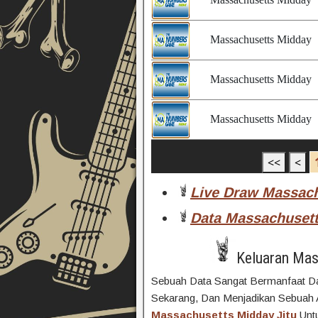
Live Draw Massach
Data Massachusett
Keluaran Mas
Sebuah Data Sangat Bermanfaat Da
Sekarang, Dan Menjadikan Sebuah 
Massachusetts Midday Jitu
Unt