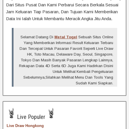
Dari Situs Pusat Dan Kami Perbarui Secara Berkala Sesuai
Jam Keluaran Tiap Pasaran, Dan Tujuan Kami Memberikan
Data Ini Ialah Untuk Membantu Meracik Angka Jitu Anda.
Selamat Datang Di
Metal Togel
Sebuah Situs Online
Yang Memberikan Informasi Result Keluaran Terbaru
Dan Tercepat Untuk Pasaran Favorit Seperti Live Draw
HK, Toto Macau, Delaware Day, Seoul, Singapore,
Tokyo Dan Masih Banyak Pasaran Lengkap Lainnya,
Rekapan Data 4D Serta 6D Juga Kami Hadirkan Disini
Untuk Melihat Kembali Pengeluaran
Sebelumnya,Silahkan Melihat Menu Dan Tools Yang
Sudah Kami Siapkan.
Live Populer
Live Draw Hongkong