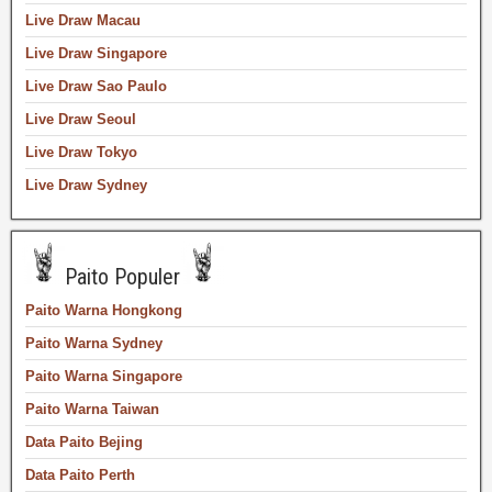
Live Draw Macau
Live Draw Singapore
Live Draw Sao Paulo
Live Draw Seoul
Live Draw Tokyo
Live Draw Sydney
Paito Populer
Paito Warna Hongkong
Paito Warna Sydney
Paito Warna Singapore
Paito Warna Taiwan
Data Paito Bejing
Data Paito Perth