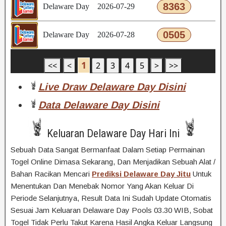
Live Draw Delaware Day Disini
Data Delaware Day Disini
Keluaran Delaware Day Hari Ini
Sebuah Data Sangat Bermanfaat Dalam Setiap Permainan
Togel Online Dimasa Sekarang, Dan Menjadikan Sebuah Alat /
Bahan Racikan Mencari
Prediksi Delaware Day Jitu
Untuk
Menentukan Dan Menebak Nomor Yang Akan Keluar Di
Periode Selanjutnya, Result Data Ini Sudah Update Otomatis
Sesuai Jam Keluaran Delaware Day Pools 03.30 WIB, Sobat
Togel Tidak Perlu Takut Karena Hasil Angka Keluar Langsung