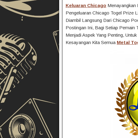
Keluaran Chicago
Menayangkan R
Pengeluaran Chicago Togel Prize Li
Diambil Langsung Dari Chicago Poo
Postingan Ini, Bagi Setiap Pemain
Menjadi Aspek Yang Penting, Untuk 
Kesayangan Kita Semua
Metal To