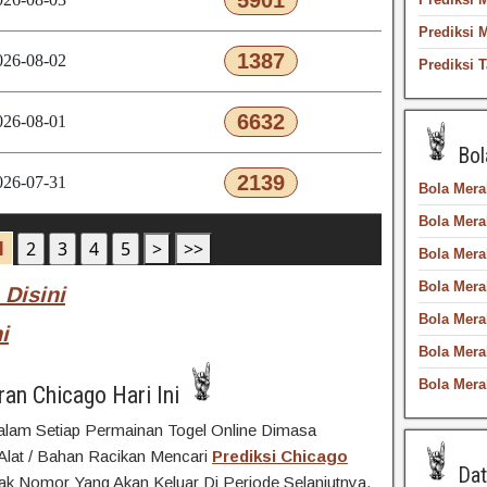
Prediksi 
Prediksi 
Bol
Bola Mer
Bola Mer
Bola Mera
Bola Mera
Disini
Bola Mer
i
Bola Mera
Bola Mera
ran Chicago Hari Ini
lam Setiap Permainan Togel Online Dimasa
Alat / Bahan Racikan Mencari
Prediksi Chicago
Dat
 Nomor Yang Akan Keluar Di Periode Selanjutnya,