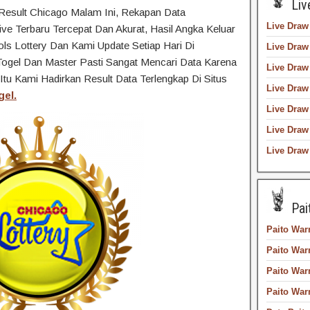
Liv
esult Chicago Malam Ini, Rekapan Data
Live Dra
ve Terbaru Tercepat Dan Akurat, Hasil Angka Keluar
ls Lottery Dan Kami Update Setiap Hari Di
Live Draw
 Togel Dan Master Pasti Sangat Mencari Data Karena
Live Draw
Itu Kami Hadirkan Result Data Terlengkap Di Situs
Live Draw
gel.
Live Draw
Live Draw
Live Draw
Pai
Paito Wa
Paito War
Paito War
Paito War