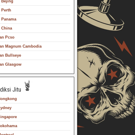
 Bejing
 Perth
o Panama
o China
ian Pcso
rian Magnum Cambodia
an Bullseye
ian Glasgow
diksi Jitu
Hongkong
Sydney
Singapore
 Yokohama
Montreal