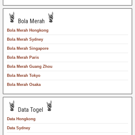
Bola Merah
Bola Merah Hongkong
Bola Merah Sydney
Bola Merah Singapore
Bola Merah Paris
Bola Merah Guang Zhou
Bola Merah Tokyo
Bola Merah Osaka
Data Togel
Data Hongkong
Data Sydney