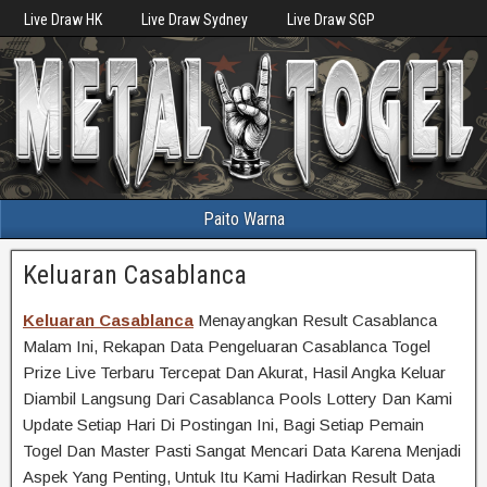
Live Draw HK
Live Draw Sydney
Live Draw SGP
Paito Warna
Keluaran Casablanca
Keluaran Casablanca
Menayangkan Result Casablanca
Malam Ini, Rekapan Data Pengeluaran Casablanca Togel
Prize Live Terbaru Tercepat Dan Akurat, Hasil Angka Keluar
Diambil Langsung Dari Casablanca Pools Lottery Dan Kami
Update Setiap Hari Di Postingan Ini, Bagi Setiap Pemain
Togel Dan Master Pasti Sangat Mencari Data Karena Menjadi
Aspek Yang Penting, Untuk Itu Kami Hadirkan Result Data