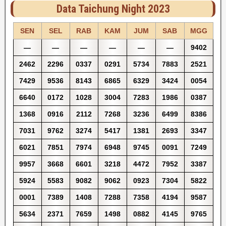
Data Taichung Night 2023
SEN
SEL
RAB
KAM
JUM
SAB
MGG
—
—
—
—
—
—
9402
2462
2296
0337
0291
5734
7883
2521
7429
9536
8143
6865
6329
3424
0054
6640
0172
1028
3004
7283
1986
0387
1368
0916
2112
7268
3236
6499
8386
7031
9762
3274
5417
1381
2693
3347
6021
7851
7974
6948
9745
0091
7249
9957
3668
6601
3218
4472
7952
3387
5924
5583
9082
9062
0923
7304
5822
0001
7389
1408
7288
7358
4194
9587
5634
2371
7659
1498
0882
4145
9765