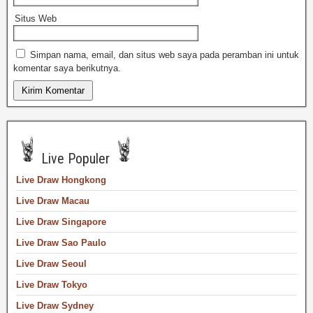
Situs Web
Simpan nama, email, dan situs web saya pada peramban ini untuk
komentar saya berikutnya.
Live Populer
Live Draw Hongkong
Live Draw Macau
Live Draw Singapore
Live Draw Sao Paulo
Live Draw Seoul
Live Draw Tokyo
Live Draw Sydney