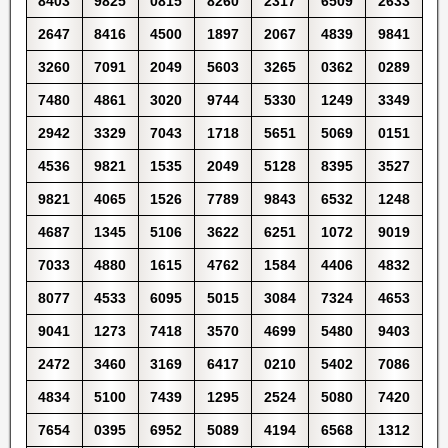
8403
9825
0815
8260
2317
6509
2633
2647
8416
4500
1897
2067
4839
9841
3260
7091
2049
5603
3265
0362
0289
7480
4861
3020
9744
5330
1249
3349
2942
3329
7043
1718
5651
5069
0151
4536
9821
1535
2049
5128
8395
3527
9821
4065
1526
7789
9843
6532
1248
4687
1345
5106
3622
6251
1072
9019
7033
4880
1615
4762
1584
4406
4832
8077
4533
6095
5015
3084
7324
4653
9041
1273
7418
3570
4699
5480
9403
2472
3460
3169
6417
0210
5402
7086
4834
5100
7439
1295
2524
5080
7420
7654
0395
6952
5089
4194
6568
1312