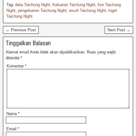
Tag:
data Taichung Night
,
Keluaran Taichung Night
,
live Taichung
Night
,
pengeluaran Taichung Night
,
result Taichung Night
,
togel
Taichung Night
← Previous Post
Next Post →
Tinggalkan Balasan
Alamat email Anda tidak akan dipublikasikan.
Ruas yang wajib
ditandai
*
Komentar
*
Nama
*
Email
*