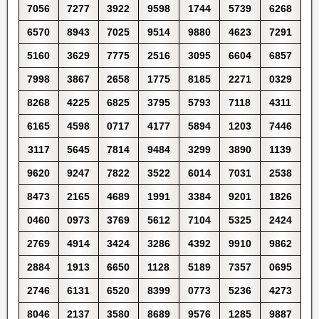
7056
7277
3922
9598
1744
5739
6268
6570
8943
7025
9514
9880
4623
7291
5160
3629
7775
2516
3095
6604
6857
7998
3867
2658
1775
8185
2271
0329
8268
4225
6825
3795
5793
7118
4311
6165
4598
0717
4177
5894
1203
7446
3117
5645
7814
9484
3299
3890
1139
9620
9247
7822
3522
6014
7031
2538
8473
2165
4689
1991
3384
9201
1826
0460
0973
3769
5612
7104
5325
2424
2769
4914
3424
3286
4392
9910
9862
2884
1913
6650
1128
5189
7357
0695
2746
6131
6520
8399
0773
5236
4273
8046
2137
3580
8689
9576
1285
9887