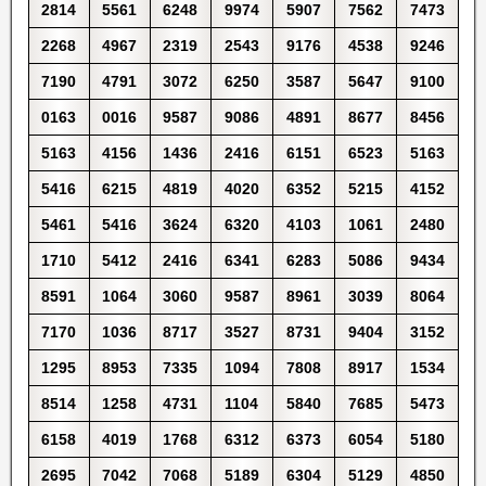
2814
5561
6248
9974
5907
7562
7473
2268
4967
2319
2543
9176
4538
9246
7190
4791
3072
6250
3587
5647
9100
0163
0016
9587
9086
4891
8677
8456
5163
4156
1436
2416
6151
6523
5163
5416
6215
4819
4020
6352
5215
4152
5461
5416
3624
6320
4103
1061
2480
1710
5412
2416
6341
6283
5086
9434
8591
1064
3060
9587
8961
3039
8064
7170
1036
8717
3527
8731
9404
3152
1295
8953
7335
1094
7808
8917
1534
8514
1258
4731
1104
5840
7685
5473
6158
4019
1768
6312
6373
6054
5180
2695
7042
7068
5189
6304
5129
4850