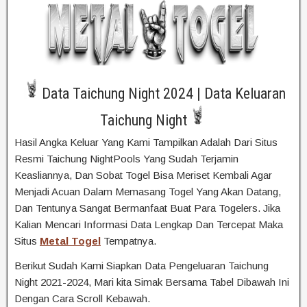
Data Taichung Night 2024 | Data Keluaran
Taichung Night
Hasil Angka Keluar Yang Kami Tampilkan Adalah Dari Situs
Resmi Taichung NightPools Yang Sudah Terjamin
Keasliannya, Dan Sobat Togel Bisa Meriset Kembali Agar
Menjadi Acuan Dalam Memasang Togel Yang Akan Datang,
Dan Tentunya Sangat Bermanfaat Buat Para Togelers. Jika
Kalian Mencari Informasi Data Lengkap Dan Tercepat Maka
Situs
Metal Togel
Tempatnya.
Berikut Sudah Kami Siapkan Data Pengeluaran Taichung
Night 2021-2024, Mari kita Simak Bersama Tabel Dibawah Ini
Dengan Cara Scroll Kebawah.