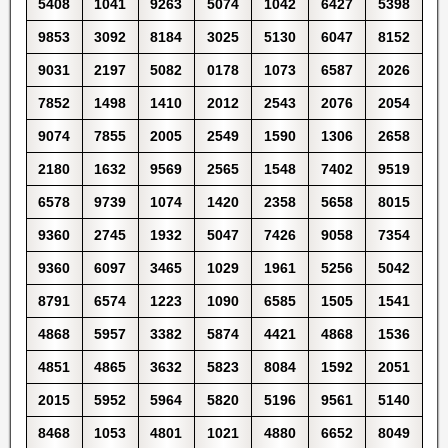
5408
1041
9263
5074
1042
6427
5398
9853
3092
8184
3025
5130
6047
8152
9031
2197
5082
0178
1073
6587
2026
7852
1498
1410
2012
2543
2076
2054
9074
7855
2005
2549
1590
1306
2658
2180
1632
9569
2565
1548
7402
9519
6578
9739
1074
1420
2358
5658
8015
9360
2745
1932
5047
7426
9058
7354
9360
6097
3465
1029
1961
5256
5042
8791
6574
1223
1090
6585
1505
1541
4868
5957
3382
5874
4421
4868
1536
4851
4865
3632
5823
8084
1592
2051
2015
5952
5964
5820
5196
9561
5140
8468
1053
4801
1021
4880
6652
8049