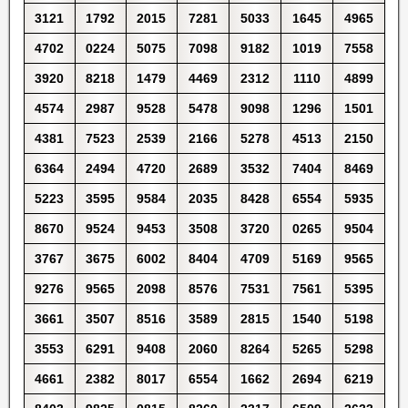
3121
1792
2015
7281
5033
1645
4965
4702
0224
5075
7098
9182
1019
7558
3920
8218
1479
4469
2312
1110
4899
4574
2987
9528
5478
9098
1296
1501
4381
7523
2539
2166
5278
4513
2150
6364
2494
4720
2689
3532
7404
8469
5223
3595
9584
2035
8428
6554
5935
8670
9524
9453
3508
3720
0265
9504
3767
3675
6002
8404
4709
5169
9565
9276
9565
2098
8576
7531
7561
5395
3661
3507
8516
3589
2815
1540
5198
3553
6291
9408
2060
8264
5265
5298
4661
2382
8017
6554
1662
2694
6219