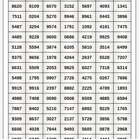
8620
8109
6070
3152
5697
4093
1341
7511
0204
5270
9946
8961
0443
3896
5487
3254
9574
1791
1092
4181
7475
4485
9228
0600
0686
4219
9925
9408
5128
5594
3874
6205
5810
3514
6499
9375
9656
1978
4264
2637
5528
7207
6631
5509
2053
9825
6027
7318
6314
5498
1795
0907
2726
4275
0267
7686
9915
9916
2397
8882
2225
4789
1893
4988
7408
0090
0508
6509
4885
6584
7887
8402
5210
7147
6892
9229
1765
9309
8637
3027
2137
5728
3856
5798
6606
4028
7844
9493
5605
0878
2968