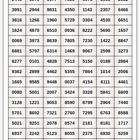
3991
2944
9831
4350
1143
2357
6466
3816
1266
1960
5729
3304
4530
6651
1624
4870
6510
0936
8222
5690
1657
0069
3973
8639
7805
7230
1422
8847
6881
5797
6314
1469
9067
2598
3273
6277
0101
4828
7513
5150
0188
2884
9362
2899
4462
5355
7864
1014
2006
1665
9585
9448
0037
4154
6111
4461
0080
5001
2007
3424
3328
5841
6609
3128
1221
9053
8590
8799
2964
7440
5701
8692
7321
2760
7295
6763
8588
5021
9251
2078
0574
2181
8181
1717
6937
2242
5123
8055
2375
6930
5259