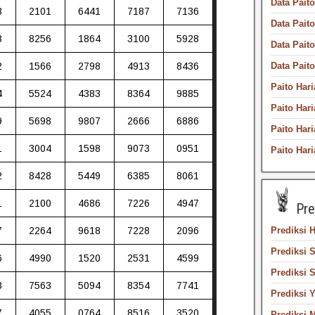
Data Paito
3
2101
6441
7187
7136
Data Paito
3
8256
1864
3100
5928
Data Pait
2
1566
2798
4913
8436
Data Pait
Paito Har
4
5524
4383
8364
9885
Paito Ha
9
5698
9807
2666
6886
Paito Hari
1
3004
1598
9073
0951
Paito Har
2
8428
5449
6385
8061
1
2100
4686
7226
4947
Pre
7
2264
9618
7228
2096
Prediksi 
Prediksi 
6
4990
1520
2531
4599
Prediksi 
3
7563
5094
8354
7741
Prediksi
7
4055
0764
8516
3520
Prediksi 