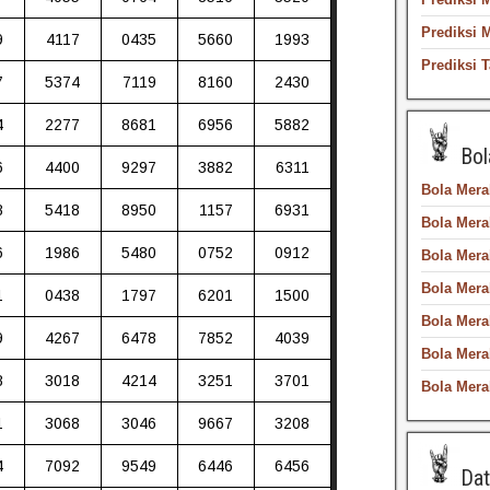
Prediksi 
9
4117
0435
5660
1993
Prediksi 
7
5374
7119
8160
2430
4
2277
8681
6956
5882
Bol
6
4400
9297
3882
6311
Bola Mer
8
5418
8950
1157
6931
Bola Mer
6
1986
5480
0752
0912
Bola Mera
Bola Mera
1
0438
1797
6201
1500
Bola Mer
9
4267
6478
7852
4039
Bola Mera
8
3018
4214
3251
3701
Bola Mera
1
3068
3046
9667
3208
4
7092
9549
6446
6456
Dat