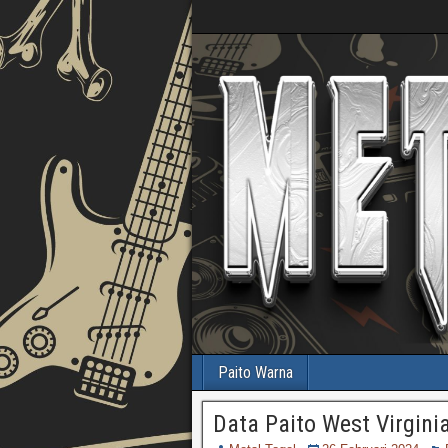
Paito Warna
Data Paito West Virgini