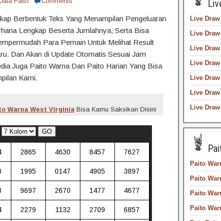
Data Paito
Comments
Liv
kap Berbentuk Teks Yang Menampilan Pengeluaran
Live Dra
rhana Lengkap Beserta Jumlahnya, Serta Bisa
Live Draw
empermudah Para Pemain Untuk Melihat Result
Live Draw
aru. Dan Akan di Update Otomatis Sesuai Jam
Live Draw
edia Juga Paito Warna Dan Paito Harian Yang Bisa
pilan Kami.
Live Draw
Live Draw
Live Draw
to Warna West Virginia
Bisa Kamu Saksikan Disini
GO
Pai
4
2865
4630
8457
7627
Paito Wa
8
1995
0147
4905
3897
Paito War
8
9697
2670
1477
4677
Paito War
Paito War
4
2279
1132
2709
6857