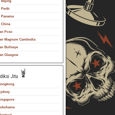
 Bejing
 Perth
o Panama
o China
ian Pcso
rian Magnum Cambodia
an Bullseye
ian Glasgow
diksi Jitu
Hongkong
Sydney
Singapore
 Yokohama
Montreal