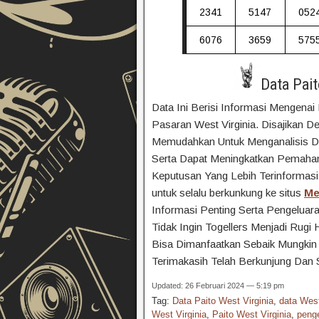
2341
5147
052
6076
3659
575
Data Pait
Data Ini Berisi Informasi Mengenai
Pasaran West Virginia. Disajikan 
Memudahkan Untuk Menganalisis Da
Serta Dapat Meningkatkan Pemaha
Keputusan Yang Lebih Terinformasi
untuk selalu berkunkung ke situs
Me
Informasi Penting Serta Pengeluar
Tidak Ingin Togellers Menjadi Rugi
Bisa Dimanfaatkan Sebaik Mungkin 
Terimakasih Telah Berkunjung Dan
Updated: 26 Februari 2024 — 5:19 pm
Tag:
Data Paito West Virginia
,
data West
West Virginia
,
Paito West Virginia
,
penge