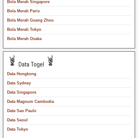
Bola Merah Singapore
Bola Merah Paris
Bola Merah Guang Zhou
Bola Merah Tokyo
Bola Merah Osaka
Data Togel
Data Hongkong
Data Sydney
Data Singapore
Data Magnum Cambodia
Data Sao Paulo
Data Seoul
Data Tokyo