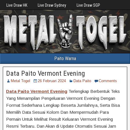
Live Draw HK
Live Draw Sydney
Live Draw SGP
Paito Warna
Data Paito Vermont Evening
Metal Togel
26 Februari 2024
Data Paito
Comments
Data Paito Vermont Evening
Terlengkap Berbentuk Teks
Yang Menampilan Pengeluaran Vermont Evening Dengan
Format Sederhana Lengkap Beserta Jumlahnya, Serta Bisa
Memilih Data Sesuai Kolom Dan Mempermudah Para
Pemain Untuk Melihat Result Keluaran Vermont Evening
Resmi Terbaru. Dan Akan di Update Otomatis Sesuai Jam