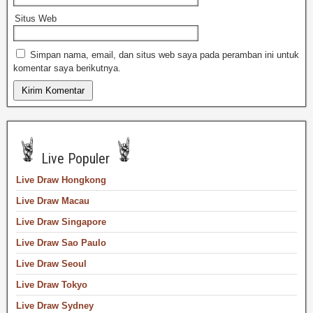
Situs Web
Simpan nama, email, dan situs web saya pada peramban ini untuk
komentar saya berikutnya.
Live Populer
Live Draw Hongkong
Live Draw Macau
Live Draw Singapore
Live Draw Sao Paulo
Live Draw Seoul
Live Draw Tokyo
Live Draw Sydney