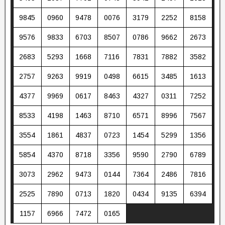
9845
0960
9478
0076
3179
2252
8158
9576
9833
6703
8507
0786
9662
2673
2683
5293
1668
7116
7831
7882
3582
2757
9263
9919
0498
6615
3485
1613
4377
9969
0617
8463
4327
0311
7252
8533
4198
1463
8710
6571
8996
7567
3554
1861
4837
0723
1454
5299
1356
5854
4370
8718
3356
9590
2790
6789
3073
2962
9473
0144
7364
2486
7816
2525
7890
0713
1820
0434
9135
6394
1157
6966
7472
0165