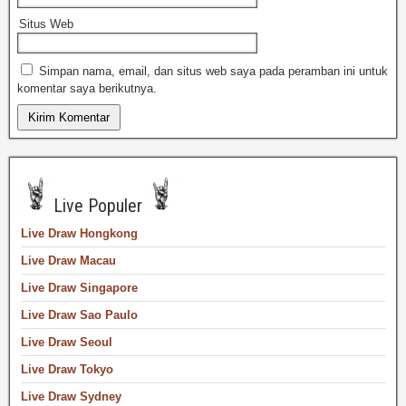
Situs Web
Simpan nama, email, dan situs web saya pada peramban ini untuk
komentar saya berikutnya.
Live Populer
Live Draw Hongkong
Live Draw Macau
Live Draw Singapore
Live Draw Sao Paulo
Live Draw Seoul
Live Draw Tokyo
Live Draw Sydney