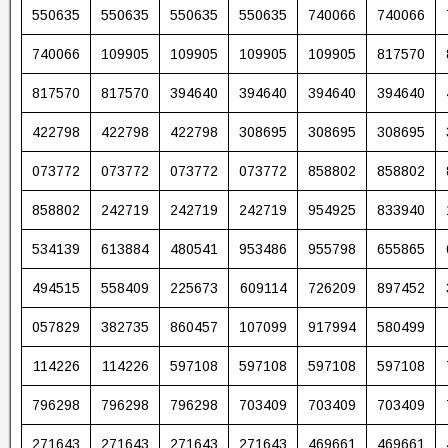
550635
550635
550635
550635
740066
740066
740066
109905
109905
109905
109905
817570
817570
817570
394640
394640
394640
394640
422798
422798
422798
308695
308695
308695
073772
073772
073772
073772
858802
858802
858802
242719
242719
242719
954925
833940
534139
613884
480541
953486
955798
655865
494515
558409
225673
609114
726209
897452
057829
382735
860457
107099
917994
580499
114226
114226
597108
597108
597108
597108
796298
796298
796298
703409
703409
703409
271643
271643
271643
271643
469661
469661