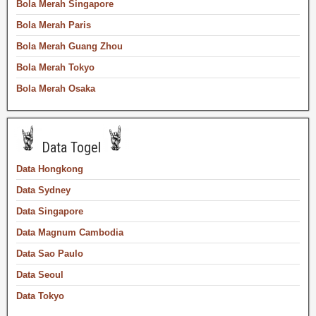
Bola Merah Singapore
Bola Merah Paris
Bola Merah Guang Zhou
Bola Merah Tokyo
Bola Merah Osaka
Data Togel
Data Hongkong
Data Sydney
Data Singapore
Data Magnum Cambodia
Data Sao Paulo
Data Seoul
Data Tokyo