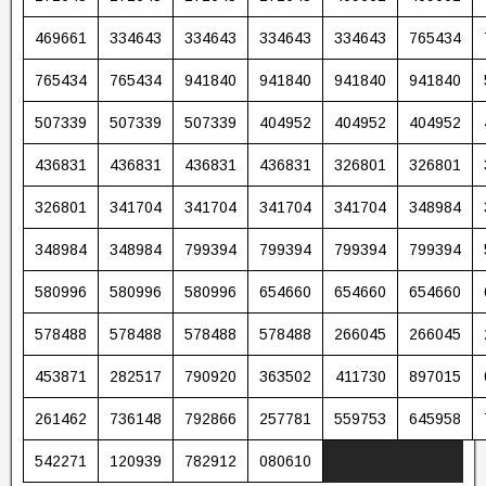
469661
334643
334643
334643
334643
765434
765434
765434
941840
941840
941840
941840
507339
507339
507339
404952
404952
404952
436831
436831
436831
436831
326801
326801
326801
341704
341704
341704
341704
348984
348984
348984
799394
799394
799394
799394
580996
580996
580996
654660
654660
654660
578488
578488
578488
578488
266045
266045
453871
282517
790920
363502
411730
897015
261462
736148
792866
257781
559753
645958
542271
120939
782912
080610