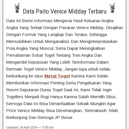
Data Paito Venice Midday Terbaru
Data Ini Berisi Informasi Mengenai Hasil Keluaran Angka-
Angka Yang Terkait Dengan Pasaran Venice Midday. Disajikan
Dengan Format Yang Lengkap Dan Teratur, Sehingga
Memudahkan Untuk Menganalisis Dan Menginterpretasikan
Pola Angka Yang Muncul, Serta Dapat Meningkatkan
Pemahaman Sobat Togel Tentang Tren Angka Dan
Mengambil Keputusan Yang Lebih Terinformasi Dalam
Bermain Togel Venice Midday, Jangan lupa untuk selalu
berkunkung ke situs
Metal Togel
Karena Kami Selalu
Memberikan Informasi Penting Serta Pengeluaran Yang
Resmi Seputaran Dunia Togel Saat Ini, Kami Tidak Ingin
Togellers Menjadi Rugi Hanya Karena Salah Memilih Situs,
Semoga Data Ini Bisa Dimanfaatkan Sebaik Mungkin Agar
Prize Venice Midday Bisa Dimenangkan, Terimakasih Telah
Berkunjung Dan Semoga JP Besar.
Updated: 26 April 2024 — 5:00 pm