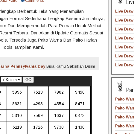
Data Paito
Comments
Liv
rlengkap Berbentuk Teks Yang Menampilan
Live Dra
ngan Format Sederhana Lengkap Beserta Jumlahnya,
Live Draw
Kolom Dan Mempermudah Para Pemain Untuk Melihat
Live Draw
Resmi Terbaru. Dan Akan di Update Otomatis Sesuai
Live Draw
ls, Tersedia Juga Paito Warna Dan Paito Harian
 Tools Tampilan Kami.
Live Draw
Live Draw
Live Draw
arna Pennsylvania Day
Bisa Kamu Saksikan Disini
GO
Pai
8
5996
7513
7962
9450
Paito Wa
3
8631
4293
4554
8471
Paito War
2
5310
7569
1637
0373
Paito War
Paito War
1
6119
1726
9730
1430