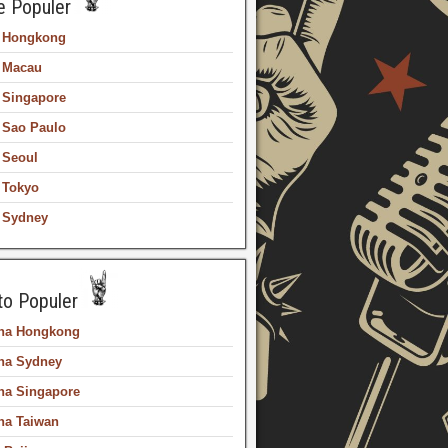
e Populer
w Hongkong
 Macau
 Singapore
 Sao Paulo
 Seoul
 Tokyo
 Sydney
to Populer
rna Hongkong
na Sydney
na Singapore
na Taiwan