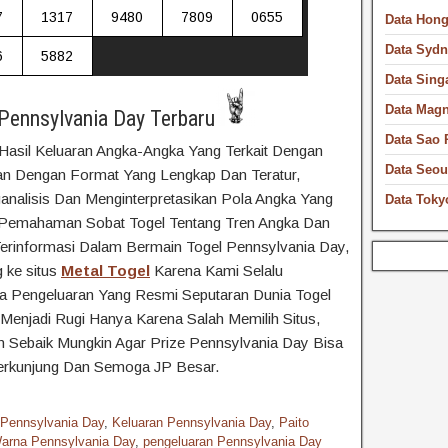
7
1317
9480
7809
0655
Data Hon
Data Sydn
6
5882
Data Sing
Data Mag
Pennsylvania Day Terbaru
Data Sao 
 Hasil Keluaran Angka-Angka Yang Terkait Dengan
Data Seou
kan Dengan Format Yang Lengkap Dan Teratur,
alisis Dan Menginterpretasikan Pola Angka Yang
Data Toky
 Pemahaman Sobat Togel Tentang Tren Angka Dan
erinformasi Dalam Bermain Togel Pennsylvania Day,
g ke situs
Metal Togel
Karena Kami Selalu
ta Pengeluaran Yang Resmi Seputaran Dunia Togel
s Menjadi Rugi Hanya Karena Salah Memilih Situs,
n Sebaik Mungkin Agar Prize Pennsylvania Day Bisa
erkunjung Dan Semoga JP Besar.
 Pennsylvania Day
,
Keluaran Pennsylvania Day
,
Paito
Warna Pennsylvania Day
,
pengeluaran Pennsylvania Day