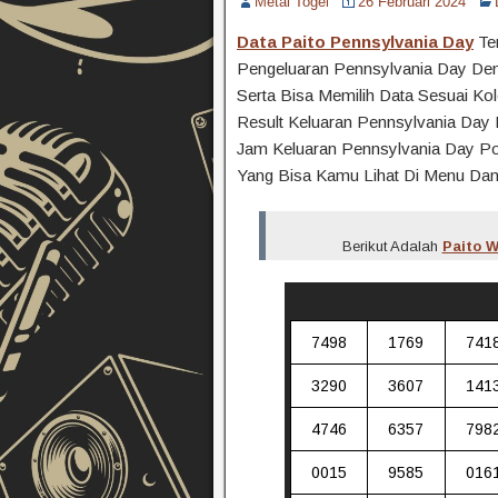
Metal Togel
26 Februari 2024
Data Paito Pennsylvania Day
Te
Pengeluaran Pennsylvania Day De
Serta Bisa Memilih Data Sesuai 
Result Keluaran Pennsylvania Day 
Jam Keluaran Pennsylvania Day Poo
Yang Bisa Kamu Lihat Di Menu Dan
Berikut Adalah
Paito W
7498
1769
741
3290
3607
141
4746
6357
798
0015
9585
016