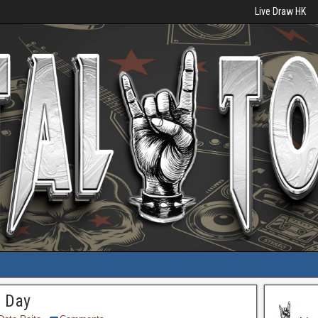
Live Draw HK
a Day