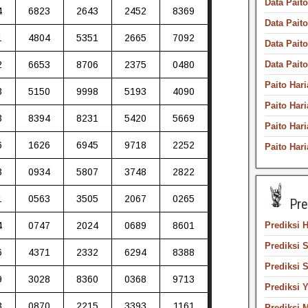
Data Paito
4
6823
2643
2452
8369
Data Paito
1
4804
5351
2665
7092
Data Pait
2
6653
8706
2375
0480
Data Pait
Paito Har
3
5150
9998
5193
4090
Paito Ha
3
8394
8231
5420
5669
Paito Hari
6
1626
6945
9718
2252
Paito Har
3
0934
5807
3748
2822
1
0563
3505
2067
0265
Pre
4
0747
2024
0689
8601
Prediksi 
Prediksi 
6
4371
2332
6294
8388
Prediksi 
9
3028
8360
0368
9713
Prediksi
3
0870
2215
3393
1161
Prediksi 