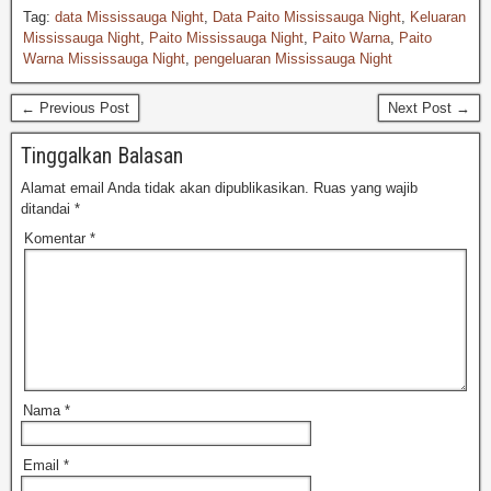
Tag:
data Mississauga Night
,
Data Paito Mississauga Night
,
Keluaran
Mississauga Night
,
Paito Mississauga Night
,
Paito Warna
,
Paito
Warna Mississauga Night
,
pengeluaran Mississauga Night
← Previous Post
Next Post →
Tinggalkan Balasan
Alamat email Anda tidak akan dipublikasikan.
Ruas yang wajib
ditandai
*
Komentar
*
Nama
*
Email
*