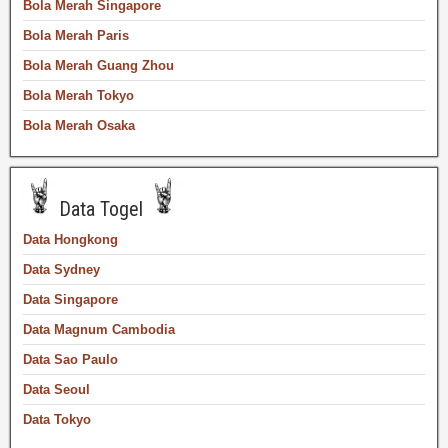
Bola Merah Singapore
Bola Merah Paris
Bola Merah Guang Zhou
Bola Merah Tokyo
Bola Merah Osaka
Data Togel
Data Hongkong
Data Sydney
Data Singapore
Data Magnum Cambodia
Data Sao Paulo
Data Seoul
Data Tokyo