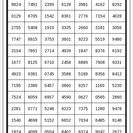
9824
7491
2399
6128
3981
4162
8292
0129
6705
1542
8361
2776
7154
4028
2755
5408
1910
3325
2660
3181
3056
7747
8915
3753
3601
9223
5519
9480
3104
7891
2714
4939
1847
8376
6192
1677
8125
6710
2458
6889
7908
9331
4923
0381
0745
3588
5189
8356
8412
7195
2380
5457
3860
9257
1160
5230
7524
8059
6957
4590
0627
0565
2860
2281
0771
5249
9223
7375
1280
9478
1540
4698
5152
6652
7034
6485
9146
1824
4099
0504
8402
6374
9047
2672