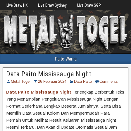
Live Draw HK
Live Draw Sydney
Live Draw SGP
Paito Warna
Data Paito Mississauga Night
Metal Togel
26 Februari 2024
Data Paito
Comments
Data Paito Mississauga Night
Terlengkap Berbentuk Teks
Yang Menampilan Pengeluaran Mississauga Night Dengan
Format Sederhana Lengkap Beserta Jumlahnya, Serta Bisa
Memilih Data Sesuai Kolom Dan Mempermudah Para
Pemain Untuk Melihat Result Keluaran Mississauga Night
Resmi Terbaru. Dan Akan di Update Otomatis Sesuai Jam