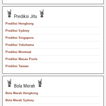
Prediksi Jitu
Prediksi Hongkong
Prediksi Sydney
Prediksi Singapore
Prediksi Yokohama
Prediksi Montreal
Prediksi Macau Pools
Prediksi Taiwan
Bola Merah
Bola Merah Hongkong
Bola Merah Sydney