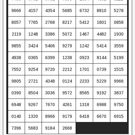
9666
4157
4354
5685
6732
8810
5278
8057
7765
2768
8217
5412
1801
0858
2119
1248
3386
5072
1467
4482
1930
9855
3424
5406
9279
1242
5414
3559
4938
0365
6399
1238
0923
8144
5199
7552
9254
9720
2212
1701
0739
1515
9805
2721
4348
0124
2233
5229
9966
0390
8504
3036
9572
8565
9192
3837
6948
9267
7670
4261
1318
6988
9750
0140
1320
8966
9179
6418
6670
6915
7396
5683
9184
2668