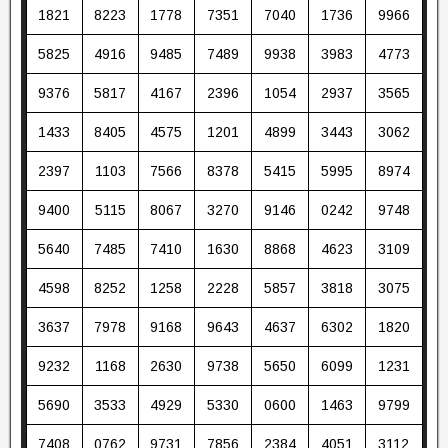
1821
8223
1778
7351
7040
1736
9966
5825
4916
9485
7489
9938
3983
4773
9376
5817
4167
2396
1054
2937
3565
1433
8405
4575
1201
4899
3443
3062
2397
1103
7566
8378
5415
5995
8974
9400
5115
8067
3270
9146
0242
9748
5640
7485
7410
1630
8868
4623
3109
4598
8252
1258
2228
5857
3818
3075
3637
7978
9168
9643
4637
6302
1820
9232
1168
2630
9738
5650
6099
1231
5690
3533
4929
5330
0600
1463
9799
7408
0762
9731
7856
2384
4051
3112