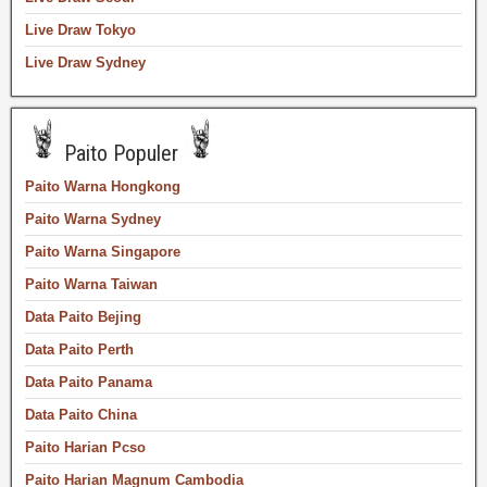
Live Draw Tokyo
Live Draw Sydney
Paito Populer
Paito Warna Hongkong
Paito Warna Sydney
Paito Warna Singapore
Paito Warna Taiwan
Data Paito Bejing
Data Paito Perth
Data Paito Panama
Data Paito China
Paito Harian Pcso
Paito Harian Magnum Cambodia