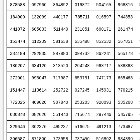
878588
097960
864892
019872
504165
968316
184900
132099
440177
785711
016597
744853
441072
605033
511449
231051
660171
261474
153474
112239
581638
635488
852532
567851
334184
292835
947880
094732
862241
565178
180207
634120
313520
204248
968717
588363
272001
995047
717987
653751
747173
665468
151447
113614
252722
027245
145931
770215
772325
409020
907840
253203
920093
535268
030848
082620
551440
715674
287446
545795
329646
302376
495237
516675
491213
773487
306587
871800
773958
737450
516802
934890