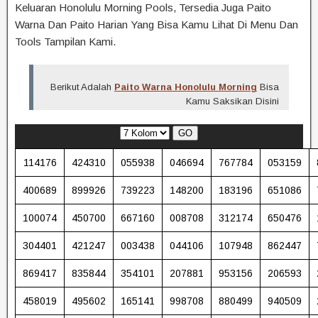
Keluaran Honolulu Morning Pools, Tersedia Juga Paito
Warna Dan Paito Harian Yang Bisa Kamu Lihat Di Menu Dan
Tools Tampilan Kami.
Berikut Adalah
Paito Warna Honolulu Morning
Bisa
Kamu Saksikan Disini
GO
114176
424310
055938
046694
767784
053159
400689
899926
739223
148200
183196
651086
100074
450700
667160
008708
312174
650476
304401
421247
003438
044106
107948
862447
869417
835844
354101
207881
953156
206593
458019
495602
165141
998708
880499
940509