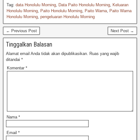
Tag:
data Honolulu Morning
,
Data Paito Honolulu Morning
,
Keluaran
Honolulu Morning
,
Paito Honolulu Morning
,
Paito Warna
,
Paito Warna
Honolulu Morning
,
pengeluaran Honolulu Morning
← Previous Post
Next Post →
Tinggalkan Balasan
Alamat email Anda tidak akan dipublikasikan.
Ruas yang wajib
ditandai
*
Komentar
*
Nama
*
Email
*