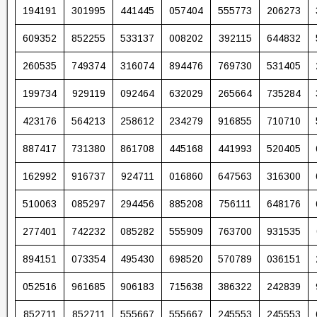
194191
301995
441445
057404
555773
206273
609352
852255
533137
008202
392115
644832
260535
749374
316074
894476
769730
531405
199734
929119
092464
632029
265664
735284
423176
564213
258612
234279
916855
710710
887417
731380
861708
445168
441993
520405
162992
916737
924711
016860
647563
316300
510063
085297
294456
885208
756111
648176
277401
742232
085282
555909
763700
931535
894151
073354
495430
698520
570789
036151
052516
961685
906183
715638
386322
242839
852711
852711
555667
555667
245553
245553