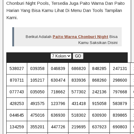
Chonburi Night Pools, Tersedia Juga Paito Warna Dan Paito
Harian Yang Bisa Kamu Lihat Di Menu Dan Tools Tampilan
Kami.
Berikut Adalah
Paito Warna Chonburi Night
Bisa
Kamu Saksikan Disini
GO
538027
039358
046839
686820
848285
247131
870711
105217
630474
833936
868260
298600
077743
035050
718662
577302
242136
797668
428253
491575
123796
431418
915058
583879
044645
475016
636930
518302
630930
839865
134259
355201
447726
219695
637923
690803