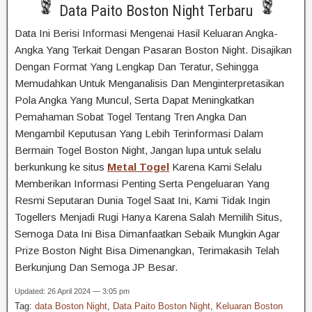
Data Paito Boston Night Terbaru
Data Ini Berisi Informasi Mengenai Hasil Keluaran Angka-
Angka Yang Terkait Dengan Pasaran Boston Night. Disajikan
Dengan Format Yang Lengkap Dan Teratur, Sehingga
Memudahkan Untuk Menganalisis Dan Menginterpretasikan
Pola Angka Yang Muncul, Serta Dapat Meningkatkan
Pemahaman Sobat Togel Tentang Tren Angka Dan
Mengambil Keputusan Yang Lebih Terinformasi Dalam
Bermain Togel Boston Night, Jangan lupa untuk selalu
berkunkung ke situs
Metal Togel
Karena Kami Selalu
Memberikan Informasi Penting Serta Pengeluaran Yang
Resmi Seputaran Dunia Togel Saat Ini, Kami Tidak Ingin
Togellers Menjadi Rugi Hanya Karena Salah Memilih Situs,
Semoga Data Ini Bisa Dimanfaatkan Sebaik Mungkin Agar
Prize Boston Night Bisa Dimenangkan, Terimakasih Telah
Berkunjung Dan Semoga JP Besar.
Updated: 26 April 2024 — 3:05 pm
Tag:
data Boston Night
,
Data Paito Boston Night
,
Keluaran Boston