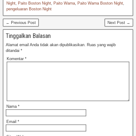
Night
,
Paito Boston Night
,
Paito Warna
,
Paito Warna Boston Night
,
pengeluaran Boston Night
← Previous Post
Next Post →
Tinggalkan Balasan
Alamat email Anda tidak akan dipublikasikan.
Ruas yang wajib
ditandai
*
Komentar
*
Nama
*
Email
*