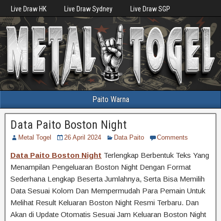
Live Draw HK
Live Draw Sydney
Live Draw SGP
Paito Warna
Data Paito Boston Night
Metal Togel
26 April 2024
Data Paito
Comments
Data Paito Boston Night
Terlengkap Berbentuk Teks Yang
Menampilan Pengeluaran Boston Night Dengan Format
Sederhana Lengkap Beserta Jumlahnya, Serta Bisa Memilih
Data Sesuai Kolom Dan Mempermudah Para Pemain Untuk
Melihat Result Keluaran Boston Night Resmi Terbaru. Dan
Akan di Update Otomatis Sesuai Jam Keluaran Boston Night