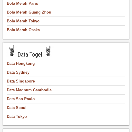
Bola Merah Paris
Bola Merah Guang Zhou
Bola Merah Tokyo
Bola Merah Osaka
Data Togel
Data Hongkong
Data Sydney
Data Singapore
Data Magnum Cambodia
Data Sao Paulo
Data Seoul
Data Tokyo