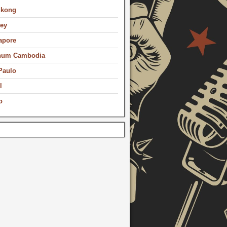
gkong
ey
apore
num Cambodia
Paulo
l
o