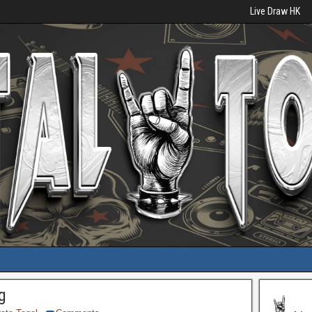
Live Draw HK
g