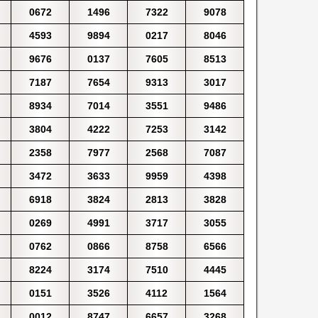
0672
1496
7322
9078
4593
9894
0217
8046
9676
0137
7605
8513
7187
7654
9313
3017
8934
7014
3551
9486
3804
4222
7253
3142
2358
7977
2568
7087
3472
3633
9959
4398
6918
3824
2813
3828
0269
4991
3717
3055
0762
0866
8758
6566
8224
3174
7510
4445
0151
3526
4112
1564
0012
8747
6657
3268