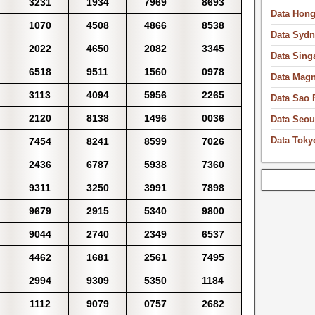
3231
1934
7969
8693
Data Hon
1070
4508
4866
8538
Data Sydn
2022
4650
2082
3345
Data Sing
6518
9511
1560
0978
Data Mag
3113
4094
5956
2265
Data Sao 
2120
8138
1496
0036
Data Seou
Data Toky
7454
8241
8599
7026
2436
6787
5938
7360
9311
3250
3991
7898
9679
2915
5340
9800
9044
2740
2349
6537
4462
1681
2561
7495
2994
9309
5350
1184
1112
9079
0757
2682