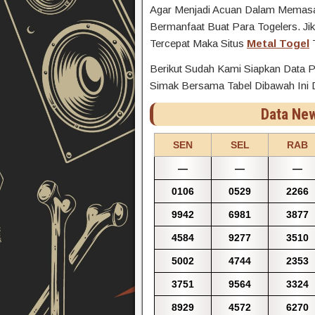
Agar Menjadi Acuan Dalam Memasa
Bermanfaat Buat Para Togelers. Ji
Tercepat Maka Situs
Metal Togel
Berikut Sudah Kami Siapkan Data P
Simak Bersama Tabel Dibawah Ini 
Data New
SEN
SEL
RAB
—
—
—
0106
0529
2266
9942
6981
3877
4584
9277
3510
5002
4744
2353
3751
9564
3324
8929
4572
6270