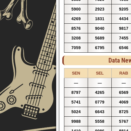
5900
2923
9205
4269
1831
4434
8576
9040
9817
3208
5689
7455
7059
6795
6546
Data New
SEN
SEL
RAB
—
—
—
8797
4265
6569
5741
0779
4069
5024
6643
8725
9988
5558
5767