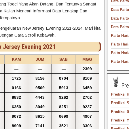
Data Paito
ng Togel Yang Akan Datang, Dan Tentunya Sangat
Data Paito
ka Kalian Mencari Informasi Data Lengkap Dan
Tempatnya.
Data Pait
Data Pait
engeluaran New Jersey Evening 2021-2024, Mari kita
Dengan Cara Scroll Kebawah.
Paito Har
Paito Ha
 Jersey Evening 2021
Paito Hari
KAM
JUM
SAB
MGG
Paito Har
—
—
—
2399
1725
8156
0704
8109
Pre
0166
9509
5913
6459
Prediksi 
8832
4443
9262
2702
Prediksi 
6350
3049
8251
9237
Prediksi 
9072
8615
0699
4907
Prediksi
8909
7141
3521
3306
Prediksi 