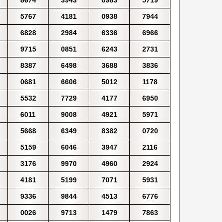
8674
3943
0983
5719
5767
4181
0938
7944
6828
2984
6336
6966
9715
0851
6243
2731
8387
6498
3688
3836
0681
6606
5012
1178
5532
7729
4177
6950
6011
9008
4921
5971
5668
6349
8382
0720
5159
6046
3947
2116
3176
9970
4960
2924
4181
5199
7071
5931
9336
9844
4513
6776
0026
9713
1479
7863