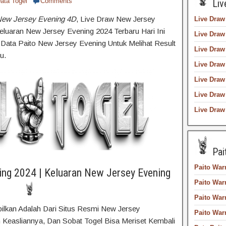
ata Togel
Comments
Liv
New Jersey Evening 4D
, Live Draw New Jersey
Live Dra
Keluaran New Jersey Evening 2024 Terbaru Hari Ini
Live Draw
Data Paito New Jersey Evening Untuk Melihat Result
Live Draw
u.
Live Draw
Live Draw
Live Draw
Live Draw
Pai
Paito Wa
ng 2024 | Keluaran New Jersey Evening
Paito War
Paito War
ilkan Adalah Dari Situs Resmi New Jersey
Paito War
Keasliannya, Dan Sobat Togel Bisa Meriset Kembali