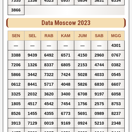
7355
1336
4523
0957
0854
3631
6334
3866
Data Moscow 2023
SEN
SEL
RAB
KAM
JUM
SAB
MGG
—
—
—
—
—
—
4301
3388
9439
6492
6571
4150
2960
0767
7206
1326
8337
6805
2153
4744
0382
5866
3442
7322
7424
5028
4033
0545
0612
8441
5717
4048
5826
6830
6607
3325
2032
3620
3400
6708
9197
6058
1805
4517
4542
7454
1756
2575
8753
8526
1455
4355
6773
5691
0989
8237
3913
7129
0019
9169
0924
5210
2348