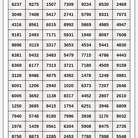
6237
9275
1507
7309
9234
6530
2469
3048
7408
5417
2741
5790
9331
7073
4316
8561
6015
8992
5869
4985
4947
9181
2493
7171
5931
1940
8097
7608
8896
0119
3317
3653
4534
5441
4830
6381
0432
3483
5479
7715
4786
4443
6369
6177
7313
3721
7180
4509
9159
3128
8486
4075
4392
1478
1249
0881
6001
1206
2940
1020
6373
7207
2646
6005
3692
1138
8317
4452
2807
2610
1250
3685
8415
1754
6251
3946
6809
7940
5748
9180
7996
3938
1170
9032
1976
1439
0561
6304
5908
8475
2735
8750
8873
2285
2453
7780
7998
5548