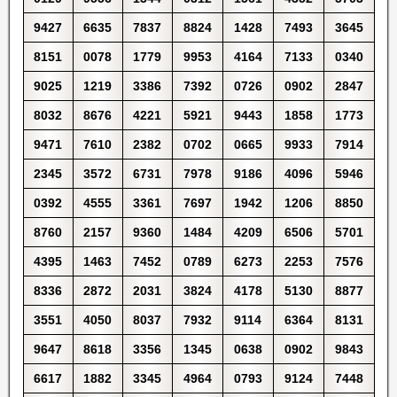
9427
6635
7837
8824
1428
7493
3645
8151
0078
1779
9953
4164
7133
0340
9025
1219
3386
7392
0726
0902
2847
8032
8676
4221
5921
9443
1858
1773
9471
7610
2382
0702
0665
9933
7914
2345
3572
6731
7978
9186
4096
5946
0392
4555
3361
7697
1942
1206
8850
8760
2157
9360
1484
4209
6506
5701
4395
1463
7452
0789
6273
2253
7576
8336
2872
2031
3824
4178
5130
8877
3551
4050
8037
7932
9114
6364
8131
9647
8618
3356
1345
0638
0902
9843
6617
1882
3345
4964
0793
9124
7448