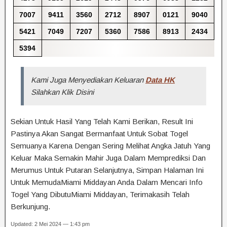
7007
9411
3560
2712
8907
0121
9040
5421
7049
7207
5360
7586
8913
2434
5394
Kami Juga Menyediakan Keluaran
Data HK
Silahkan Klik Disini
Sekian Untuk Hasil Yang Telah Kami Berikan, Result Ini
Pastinya Akan Sangat Bermanfaat Untuk Sobat Togel
Semuanya Karena Dengan Sering Melihat Angka Jatuh Yang
Keluar Maka Semakin Mahir Juga Dalam Memprediksi Dan
Merumus Untuk Putaran Selanjutnya, Simpan Halaman Ini
Untuk MemudaMiami Middayan Anda Dalam Mencari Info
Togel Yang DibutuMiami Middayan, Terimakasih Telah
Berkunjung.
Updated: 2 Mei 2024 — 1:43 pm