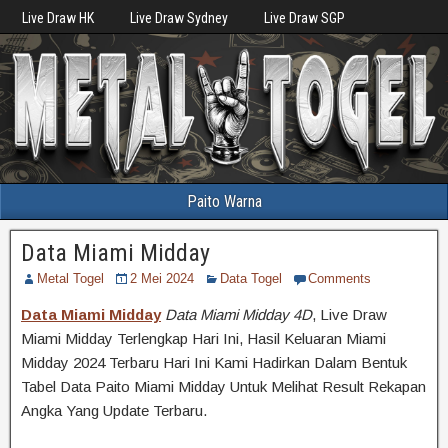
Live Draw HK
Live Draw Sydney
Live Draw SGP
Paito Warna
Data Miami Midday
Metal Togel
2 Mei 2024
Data Togel
Comments
Data Miami Midday
Data Miami Midday 4D
, Live Draw
Miami Midday Terlengkap Hari Ini, Hasil Keluaran Miami
Midday 2024 Terbaru Hari Ini Kami Hadirkan Dalam Bentuk
Tabel Data Paito Miami Midday Untuk Melihat Result Rekapan
Angka Yang Update Terbaru.