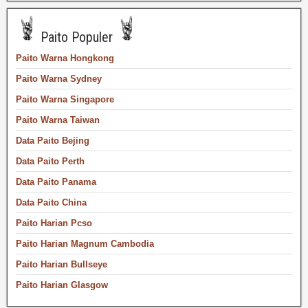
Paito Populer
Paito Warna Hongkong
Paito Warna Sydney
Paito Warna Singapore
Paito Warna Taiwan
Data Paito Bejing
Data Paito Perth
Data Paito Panama
Data Paito China
Paito Harian Pcso
Paito Harian Magnum Cambodia
Paito Harian Bullseye
Paito Harian Glasgow