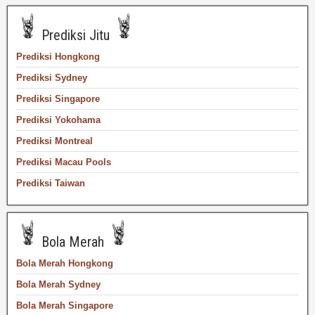
Prediksi Jitu
Prediksi Hongkong
Prediksi Sydney
Prediksi Singapore
Prediksi Yokohama
Prediksi Montreal
Prediksi Macau Pools
Prediksi Taiwan
Bola Merah
Bola Merah Hongkong
Bola Merah Sydney
Bola Merah Singapore