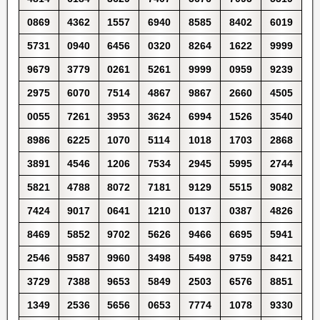
0869
4362
1557
6940
8585
8402
6019
5731
0940
6456
0320
8264
1622
9999
9679
3779
0261
5261
9999
0959
9239
2975
6070
7514
4867
9867
2660
4505
0055
7261
3953
3624
6994
1526
3540
8986
6225
1070
5114
1018
1703
2868
3891
4546
1206
7534
2945
5995
2744
5821
4788
8072
7181
9129
5515
9082
7424
9017
0641
1210
0137
0387
4826
8469
5852
9702
5626
9466
6695
5941
2546
9587
9960
3498
5498
9759
8421
3729
7388
9653
5849
2503
6576
8851
1349
2536
5656
0653
7774
1078
9330