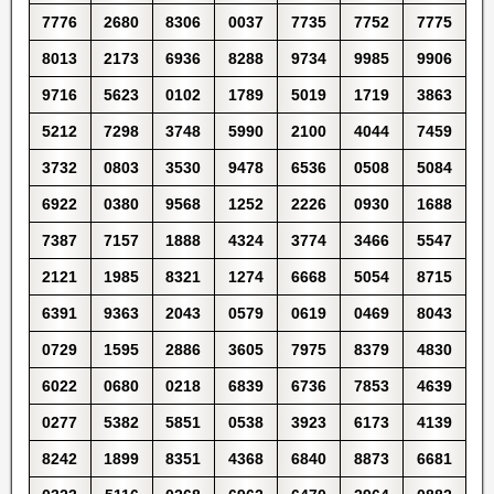
7776
2680
8306
0037
7735
7752
7775
8013
2173
6936
8288
9734
9985
9906
9716
5623
0102
1789
5019
1719
3863
5212
7298
3748
5990
2100
4044
7459
3732
0803
3530
9478
6536
0508
5084
6922
0380
9568
1252
2226
0930
1688
7387
7157
1888
4324
3774
3466
5547
2121
1985
8321
1274
6668
5054
8715
6391
9363
2043
0579
0619
0469
8043
0729
1595
2886
3605
7975
8379
4830
6022
0680
0218
6839
6736
7853
4639
0277
5382
5851
0538
3923
6173
4139
8242
1899
8351
4368
6840
8873
6681