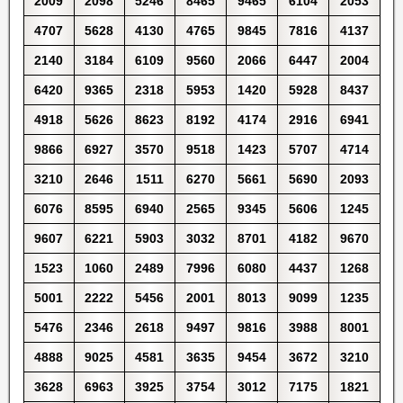
2009
2098
5246
8465
9465
6104
2053
4707
5628
4130
4765
9845
7816
4137
2140
3184
6109
9560
2066
6447
2004
6420
9365
2318
5953
1420
5928
8437
4918
5626
8623
8192
4174
2916
6941
9866
6927
3570
9518
1423
5707
4714
3210
2646
1511
6270
5661
5690
2093
6076
8595
6940
2565
9345
5606
1245
9607
6221
5903
3032
8701
4182
9670
1523
1060
2489
7996
6080
4437
1268
5001
2222
5456
2001
8013
9099
1235
5476
2346
2618
9497
9816
3988
8001
4888
9025
4581
3635
9454
3672
3210
3628
6963
3925
3754
3012
7175
1821