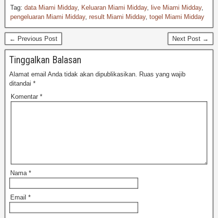
Tag:
data Miami Midday
,
Keluaran Miami Midday
,
live Miami Midday
,
pengeluaran Miami Midday
,
result Miami Midday
,
togel Miami Midday
← Previous Post
Next Post →
Tinggalkan Balasan
Alamat email Anda tidak akan dipublikasikan.
Ruas yang wajib
ditandai
*
Komentar
*
Nama
*
Email
*