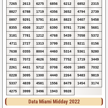
7265
2613
6275
6856
6212
6852
2315
8827
6788
1719
4356
3652
4794
2739
0897
9291
5791
8164
8823
0407
5458
8355
4508
3127
6390
9781
7196
5681
3181
7781
1212
4768
5439
7058
5372
4711
2727
1313
3799
2531
9211
0156
7638
0355
8004
4460
5314
5361
9280
4911
7072
4626
5982
7752
1719
3449
2261
4431
5712
0708
4509
1885
7032
0228
3095
1300
4440
2264
5483
9819
5337
4839
4581
1556
8479
1454
3174
4275
3999
3496
1943
9928
Data Miami Midday 2022