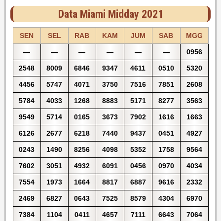
Data Miami Midday 2021
SEN
SEL
RAB
KAM
JUM
SAB
MGG
—
—
—
—
—
—
0956
2548
8009
6846
9347
4611
0510
5320
4456
5747
4071
3750
7516
7851
2608
5784
4033
1268
8883
5171
8277
3563
9549
5714
0165
3673
7902
1616
1663
6126
2677
6218
7440
9437
0451
4927
0243
1490
8256
4098
5352
1758
9564
7602
3051
4932
6091
0456
0970
4034
7554
1973
1664
8817
6887
9616
2332
2469
6827
0643
7525
8579
4304
6970
7384
1104
0411
4657
7111
6643
7064