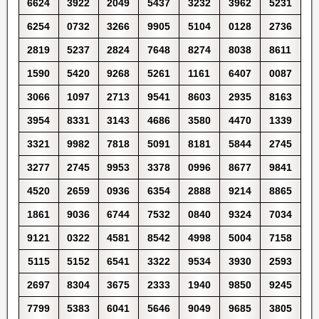
6624
3922
2049
5437
3232
3962
5231
6254
0732
3266
9905
5104
0128
2736
2819
5237
2824
7648
8274
8038
8611
1590
5420
9268
5261
1161
6407
0087
3066
1097
2713
9541
8603
2935
8163
3954
8331
3143
4686
3580
4470
1339
3321
9982
7818
5091
8181
5844
2745
3277
2745
9953
3378
0996
8677
9841
4520
2659
0936
6354
2888
9214
8865
1861
9036
6744
7532
0840
9324
7034
9121
0322
4581
8542
4998
5004
7158
5115
5152
6541
3322
9534
3930
2593
2697
8304
3675
2333
1940
9850
9245
7799
5383
6041
5646
9049
9685
3805