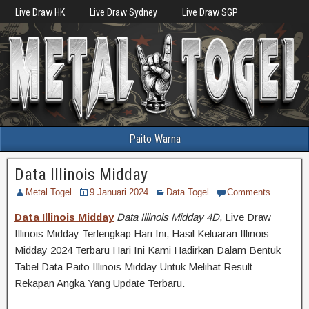
Live Draw HK
Live Draw Sydney
Live Draw SGP
Paito Warna
Data Illinois Midday
Metal Togel
9 Januari 2024
Data Togel
Comments
Data Illinois Midday
Data Illinois Midday 4D
, Live Draw
Illinois Midday Terlengkap Hari Ini, Hasil Keluaran Illinois
Midday 2024 Terbaru Hari Ini Kami Hadirkan Dalam Bentuk
Tabel Data Paito Illinois Midday Untuk Melihat Result
Rekapan Angka Yang Update Terbaru.