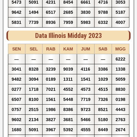
5473
5091
4231
8454
6661
4716
3053
9642
1494
6517
2685
3830
9788
5187
5831
7739
8936
7959
5983
6332
4007
Data Illinois Midday 2023
SEN
SEL
RAB
KAM
JUM
SAB
MGG
—
—
—
—
—
—
6222
3041
8328
3239
9039
4116
3386
1338
9482
3094
0189
1311
1541
1029
5059
0277
1718
7021
4552
4573
4515
8830
6507
8100
1561
5448
7719
7326
0198
0757
2515
1986
8386
9723
8521
4443
9602
2134
3827
3681
5466
5180
2763
1680
5091
3967
5392
4555
8449
2674