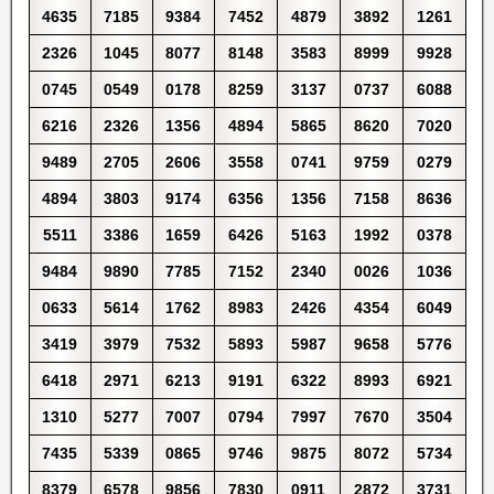
4635
7185
9384
7452
4879
3892
1261
2326
1045
8077
8148
3583
8999
9928
0745
0549
0178
8259
3137
0737
6088
6216
2326
1356
4894
5865
8620
7020
9489
2705
2606
3558
0741
9759
0279
4894
3803
9174
6356
1356
7158
8636
5511
3386
1659
6426
5163
1992
0378
9484
9890
7785
7152
2340
0026
1036
0633
5614
1762
8983
2426
4354
6049
3419
3979
7532
5893
5987
9658
5776
6418
2971
6213
9191
6322
8993
6921
1310
5277
7007
0794
7997
7670
3504
7435
5339
0865
9746
9875
8072
5734
8379
6578
9856
7830
0911
2872
3731