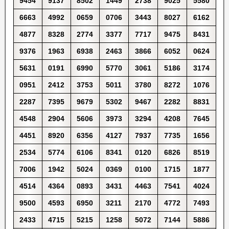
9454
9137
8502
1449
2738
9025
5580
6663
4992
0659
0706
3443
8027
6162
4877
8328
2774
3377
7717
9475
8431
9376
1963
6938
2463
3866
6052
0624
5631
0191
6990
5770
3061
5186
3174
0951
2412
3753
5011
3780
8272
1076
2287
7395
9679
5302
9467
2282
8831
4548
2904
5606
3973
3294
4208
7645
4451
8920
6356
4127
7937
7735
1656
2534
5774
6106
8341
0120
6826
8519
7006
1942
5024
0369
0100
1715
1877
4514
4364
0893
3431
4463
7541
4024
9500
4593
6950
3211
2170
4772
7493
2433
4715
5215
1258
5072
7144
5886