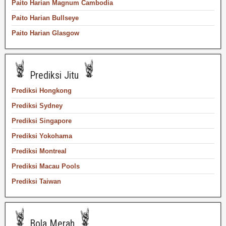
Paito Harian Magnum Cambodia
Paito Harian Bullseye
Paito Harian Glasgow
Prediksi Jitu
Prediksi Hongkong
Prediksi Sydney
Prediksi Singapore
Prediksi Yokohama
Prediksi Montreal
Prediksi Macau Pools
Prediksi Taiwan
Bola Merah