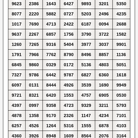
9623
2386
1643
6427
9893
3201
5350
8077
2220
5882
0727
5203
2496
4235
1017
7690
4713
2422
6187
0094
2688
9637
2267
6857
1756
3790
3722
1582
1260
7265
9316
5404
3977
3037
9901
1791
7966
7762
8790
8496
8857
1136
6845
9860
0329
0172
5136
4803
5051
7327
9786
6442
9787
6827
6360
1618
6097
0131
8444
4926
3539
1690
9949
9721
8321
6420
1553
4757
6905
0530
4397
0997
9358
4723
9329
3211
5793
4878
1358
9170
2326
1147
4234
7101
6257
4526
1264
5316
1555
6878
4103
4360
3926
8948
1609
8564
2076
3164