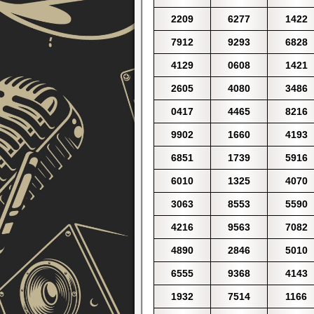
2209
6277
1422
7912
9293
6828
4129
0608
1421
2605
4080
3486
0417
4465
8216
9902
1660
4193
6851
1739
5916
6010
1325
4070
3063
8553
5590
4216
9563
7082
4890
2846
5010
6555
9368
4143
1932
7514
1166