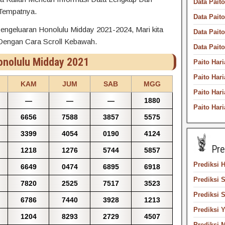
Data Paito
Tempatnya.
Data Paito
engeluaran Honolulu Midday 2021-2024, Mari kita
Data Pait
Dengan Cara Scroll Kebawah.
Data Pait
onolulu Midday 2021
Paito Har
Paito Ha
KAM
JUM
SAB
MGG
Paito Hari
—
—
—
1880
Paito Har
6656
7588
3857
5575
3399
4054
0190
4124
Pre
1218
1276
5744
5857
Prediksi 
6649
0474
6895
6918
Prediksi 
7820
2525
7517
3523
Prediksi 
6786
7440
3928
1213
Prediksi
1204
8293
2729
4507
Prediksi 