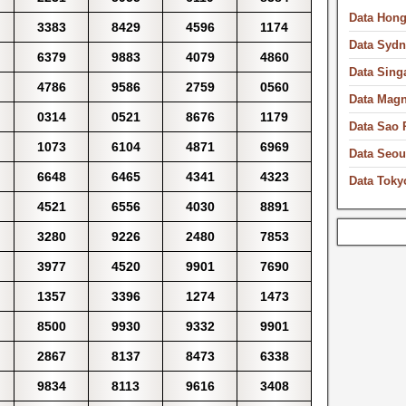
Data Hon
3383
8429
4596
1174
Data Sydn
6379
9883
4079
4860
Data Sing
4786
9586
2759
0560
Data Mag
0314
0521
8676
1179
Data Sao 
1073
6104
4871
6969
Data Seou
6648
6465
4341
4323
Data Toky
4521
6556
4030
8891
3280
9226
2480
7853
3977
4520
9901
7690
1357
3396
1274
1473
8500
9930
9332
9901
2867
8137
8473
6338
9834
8113
9616
3408