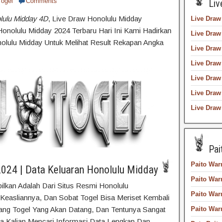
Togel
Comments
Liv
lulu Midday 4D
, Live Draw Honolulu Midday
Live Dra
 Honolulu Midday 2024 Terbaru Hari Ini Kami Hadirkan
Live Draw
olulu Midday Untuk Melihat Result Rekapan Angka
Live Draw
Live Draw
Live Draw
Live Draw
Live Draw
Pai
Paito Wa
024 | Data Keluaran Honolulu Midday
Paito War
ilkan Adalah Dari Situs Resmi Honolulu
Paito War
Keasliannya, Dan Sobat Togel Bisa Meriset Kembali
Paito War
ng Togel Yang Akan Datang, Dan Tentunya Sangat
ka Kalian Mencari Informasi Data Lengkap Dan