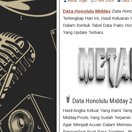
Metal Togel
2 Mei 2024
Data 
Data Honolulu Midday
Data Hono
Terlengkap Hari Ini, Hasil Keluaran
Dalam Bentuk Tabel Data Paito Hon
Yang Update Terbaru.
Data Honolulu Midday 2
Hasil Angka Keluar Yang Kami Tamp
MiddayPools Yang Sudah Terjamin 
Agar Menjadi Acuan Dalam Memasa
Bermanfaat Buat Para Togelers. Ji