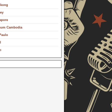
gkong
ey
apore
num Cambodia
Paulo
l
o