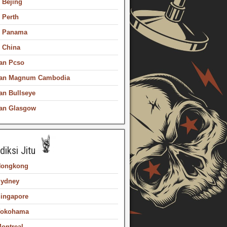
 Bejing
 Perth
o Panama
o China
ian Pcso
rian Magnum Cambodia
an Bullseye
ian Glasgow
diksi Jitu
Hongkong
Sydney
Singapore
 Yokohama
Montreal