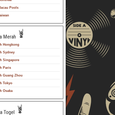
Macau Pools
Taiwan
a Merah
ah Hongkong
ah Sydney
h Singapore
h Paris
ah Guang Zhou
h Tokyo
h Osaka
a Togel