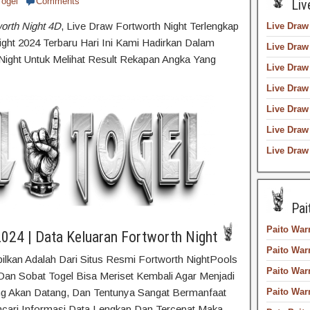
Togel
Comments
Liv
orth Night 4D
, Live Draw Fortworth Night Terlengkap
Live Dra
Night 2024 Terbaru Hari Ini Kami Hadirkan Dalam
Live Draw
 Night Untuk Melihat Result Rekapan Angka Yang
Live Draw
Live Draw
Live Draw
Live Draw
Live Draw
Pai
Paito Wa
024 | Data Keluaran Fortworth Night
Paito War
ilkan Adalah Dari Situs Resmi Fortworth NightPools
Paito War
Dan Sobat Togel Bisa Meriset Kembali Agar Menjadi
Paito War
 Akan Datang, Dan Tentunya Sangat Bermanfaat
encari Informasi Data Lengkap Dan Tercepat Maka