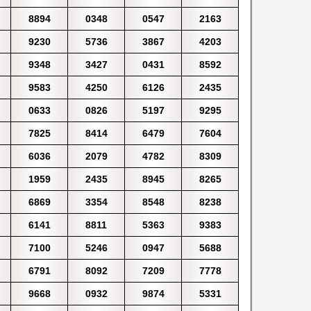
8894
0348
0547
2163
9230
5736
3867
4203
9348
3427
0431
8592
9583
4250
6126
2435
0633
0826
5197
9295
7825
8414
6479
7604
6036
2079
4782
8309
1959
2435
8945
8265
6869
3354
8548
8238
6141
8811
5363
9383
7100
5246
0947
5688
6791
8092
7209
7778
9668
0932
9874
5331