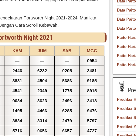
Data Paito
Data Paito
ngeluaran Fortworth Night 2021-2024, Mari kita
Data Pait
Dengan Cara Scroll Kebawah.
Data Pait
ortworth Night 2021
Paito Har
Paito Ha
KAM
JUM
SAB
MGG
Paito Hari
—
—
—
0954
Paito Har
2446
6232
0205
3481
3831
4504
5686
9185
Pre
4541
2349
1775
8915
Prediksi 
0634
3623
2496
3418
Prediksi 
1495
4466
6285
9476
Prediksi 
3834
3314
2479
5797
Prediksi
5716
0656
6657
4727
Prediksi 