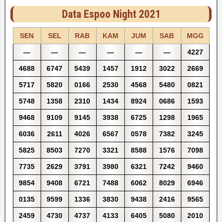
Data Espoo Night 2021
SEN
SEL
RAB
KAM
JUM
SAB
MGG
—
—
—
—
—
—
4227
4688
6747
5439
1457
1912
3022
2669
5717
5820
0166
2530
4568
5480
0821
5748
1358
2310
1434
8924
0686
1593
9468
9109
9145
3938
6725
1298
1965
6036
2611
4026
6567
0578
7382
3245
5825
8503
7270
3321
8588
1576
7098
7735
2629
3791
3980
6321
7242
9460
9854
9408
6721
7488
6062
8029
6946
0135
9599
1336
3830
9438
2416
9565
2459
4730
4737
4133
6405
5080
2010