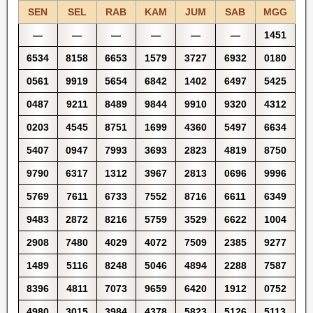
SEN
SEL
RAB
KAM
JUM
SAB
MGG
—
—
—
—
—
—
1451
6534
8158
6653
1579
3727
6932
0180
0561
9919
5654
6842
1402
6497
5425
0487
9211
8489
9844
9910
9320
4312
0203
4545
8751
1699
4360
5497
6634
5407
0947
7993
3693
2823
4819
8750
9790
6317
1312
3967
2813
0696
9996
5769
7611
6733
7552
8716
6611
6349
9483
2872
8216
5759
3529
6622
1004
2908
7480
4029
4072
7509
2385
9277
1489
5116
8248
5046
4894
2288
7587
8396
4811
7073
9659
6420
1912
0752
4980
3015
3984
4378
5823
5126
5113