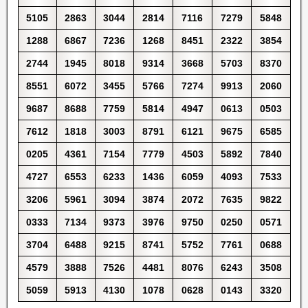
5105
2863
3044
2814
7116
7279
5848
1288
6867
7236
1268
8451
2322
3854
2744
1945
8018
9314
3668
5703
8370
8551
6072
3455
5766
7274
9913
2060
9687
8688
7759
5814
4947
0613
0503
7612
1818
3003
8791
6121
9675
6585
0205
4361
7154
7779
4503
5892
7840
4727
6553
6233
1436
6059
4093
7533
3206
5961
3094
3874
2072
7635
9822
0333
7134
9373
3976
9750
0250
0571
3704
6488
9215
8741
5752
7761
0688
4579
3888
7526
4481
8076
6243
3508
5059
5913
4130
1078
0628
0143
3320