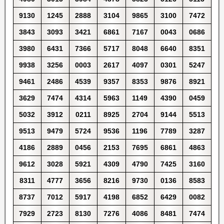
9130
1245
2888
3104
9865
3100
7472
3843
3093
3421
6861
7167
0043
0686
3980
6431
7366
5717
8048
6640
8351
9938
3256
0003
2617
4097
0301
5247
9461
2486
4539
9357
8353
9876
8921
3629
7474
4314
5963
1149
4390
0459
5032
3912
0211
8925
2704
9144
5513
9513
9479
5724
9536
1196
7789
3287
4186
2889
0456
2153
7695
6861
4863
9612
3028
5921
4309
4790
7425
3160
8311
4777
3656
8216
9730
0136
8583
8737
7012
5917
4198
6852
6429
0082
7929
2723
8130
7276
4086
8481
7474