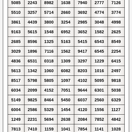
5085
2243
8982
1638
7940
2777
7126
5510
3257
5714
2660
3692
4774
3774
3861
4439
3800
3254
2985
3048
4998
9163
5615
1548
6952
3652
1582
2625
2685
8596
1325
5163
5415
6543
8549
3029
1896
7116
1562
9417
6545
2254
4836
6531
0318
1309
3297
1229
6415
5613
1342
1060
6082
8203
1016
2497
8517
5798
5805
1097
4102
5095
9818
6034
2099
4152
7051
9644
6301
5038
5149
9825
8464
5450
6037
2560
6329
6004
2586
5329
1454
4120
1556
1127
1249
2231
5694
2638
2084
7852
4842
7813
7410
1159
1041
7854
1141
1028