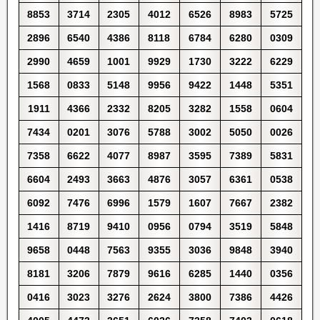
8853
3714
2305
4012
6526
8983
5725
2896
6540
4386
8118
6784
6280
0309
2990
4659
1001
9929
1730
3222
6229
1568
0833
5148
9956
9422
1448
5351
1911
4366
2332
8205
3282
1558
0604
7434
0201
3076
5788
3002
5050
0026
7358
6622
4077
8987
3595
7389
5831
6604
2493
3663
4876
3057
6361
0538
6092
7476
6996
1579
1607
7667
2382
1416
8719
9410
0956
0794
3519
5848
9658
0448
7563
9355
3036
9848
3940
8181
3206
7879
9616
6285
1440
0356
0416
3023
3276
2624
3800
7386
4426