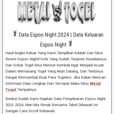
Data Espoo Night 2024 | Data Keluaran
Espoo Night
Hasil Angka Keluar Yang Kami Tampilkan Adalah Dari Situs
Resmi Espoo NightPools Yang Sudah Terjamin Keasliannya,
Dan Sobat Togel Bisa Meriset Kembali Agar Menjadi Acuan
Dalam Memasang Togel Yang Akan Datang, Dan Tentunya
Sangat Bermanfaat Buat Para Togelers. Jika Kalian Mencari
Informasi Data Lengkap Dan Tercepat Maka Situs
Metal
Togel
Tempatnya.
Berikut Sudah Kami Siapkan Data Pengeluaran Espoo Night
2021-2024, Mari kita Simak Bersama Tabel Dibawah Ini
Dengan Cara Scroll Kebawah.