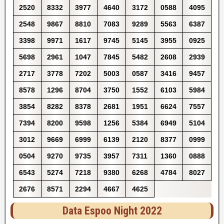
2520
8332
3977
4640
3172
0588
4095
2548
9867
8810
7083
9289
5563
6387
3398
9971
1617
9745
5145
3955
0925
5698
2961
1047
7845
5482
2608
2939
2717
3778
7202
5003
0587
3416
9457
8578
1296
8704
3750
1552
6103
5984
3854
8282
8378
2681
1951
6624
7557
7394
8200
9598
1256
5384
6949
5104
3012
9669
6999
6139
2120
8377
0999
0504
9270
9735
3957
7311
1360
0888
6543
5274
7218
9380
6268
4784
8027
2676
8571
2294
4667
4625
Data Espoo Night 2022