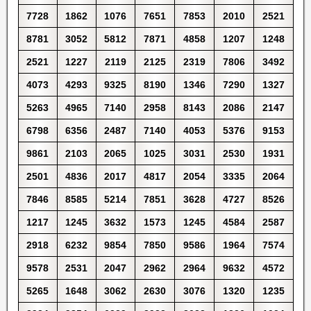
7728
1862
1076
7651
7853
2010
2521
8781
3052
5812
7871
4858
1207
1248
2521
1227
2119
2125
2319
7806
3492
4073
4293
9325
8190
1346
7290
1327
5263
4965
7140
2958
8143
2086
2147
6798
6356
2487
7140
4053
5376
9153
9861
2103
2065
1025
3031
2530
1931
2501
4836
2017
4817
2054
3335
2064
7846
8585
5214
7851
3628
4727
8526
1217
1245
3632
1573
1245
4584
2587
2918
6232
9854
7850
9586
1964
7574
9578
2531
2047
2962
2964
9632
4572
5265
1648
3062
2630
3076
1320
1235