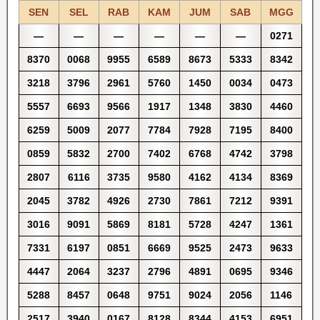
SEN
SEL
RAB
KAM
JUM
SAB
MGG
—
—
—
—
—
—
0271
8370
0068
9955
6589
8673
5333
8342
3218
3796
2961
5760
1450
0034
0473
5557
6693
9566
1917
1348
3830
4460
6259
5009
2077
7784
7928
7195
8400
0859
5832
2700
7402
6768
4742
3798
2807
6116
3735
9580
4162
4134
8369
2045
3782
4926
2730
7861
7212
9391
3016
9091
5869
8181
5728
4247
1361
7331
6197
0851
6669
9525
2473
9633
4447
2064
3237
2796
4891
0695
9346
5288
8457
0648
9751
9024
2056
1146
2517
3940
0167
8128
8344
4153
6951