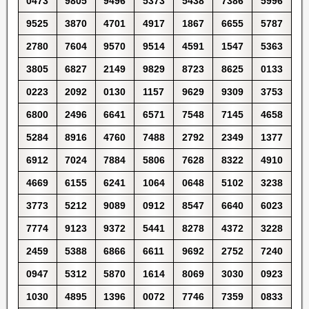
0473
9805
9496
5373
5438
7386
5996
9525
3870
4701
4917
1867
6655
5787
2780
7604
9570
9514
4591
1547
5363
3805
6827
2149
9829
8723
8625
0133
0223
2092
0130
1157
9629
9309
3753
6800
2496
6641
6571
7548
7145
4658
5284
8916
4760
7488
2792
2349
1377
6912
7024
7884
5806
7628
8322
4910
4669
6155
6241
1064
0648
5102
3238
3773
5212
9089
0912
8547
6640
6023
7774
9123
9372
5441
8278
4372
3228
2459
5388
6866
6611
9692
2752
7240
0947
5312
5870
1614
8069
3030
0923
1030
4895
1396
0072
7746
7359
0833