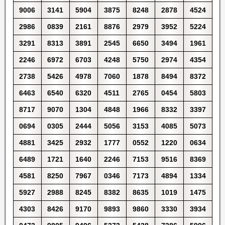
9006
3141
5904
3875
8248
2878
4524
2986
0839
2161
8876
2979
3952
5224
3291
8313
3891
2545
6650
3494
1961
2246
6972
6703
4248
5750
2974
4354
2738
5426
4978
7060
1878
8494
8372
6463
6540
6320
4511
2765
0454
5803
8717
9070
1304
4848
1966
8332
3397
0694
0305
2444
5056
3153
4085
5073
4881
3425
2932
1777
0552
1220
0634
6489
1721
1640
2246
7153
9516
8369
4581
8250
7967
0346
7173
4894
1334
5927
2988
8245
8382
8635
1019
1475
4303
8426
9170
9893
9860
3330
3934