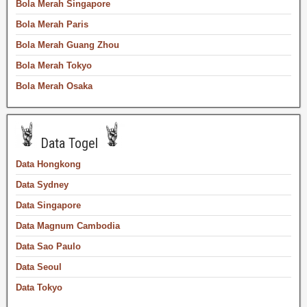
Bola Merah Singapore
Bola Merah Paris
Bola Merah Guang Zhou
Bola Merah Tokyo
Bola Merah Osaka
Data Togel
Data Hongkong
Data Sydney
Data Singapore
Data Magnum Cambodia
Data Sao Paulo
Data Seoul
Data Tokyo