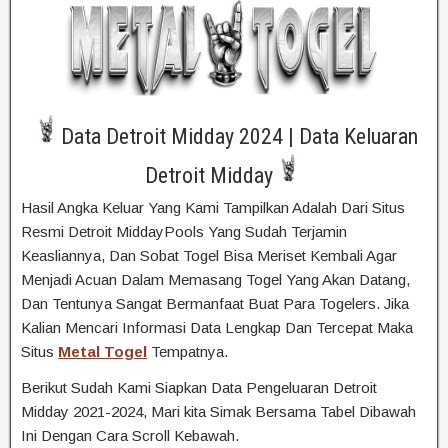
Data Detroit Midday 2024 | Data Keluaran
Detroit Midday
Hasil Angka Keluar Yang Kami Tampilkan Adalah Dari Situs
Resmi Detroit MiddayPools Yang Sudah Terjamin
Keasliannya, Dan Sobat Togel Bisa Meriset Kembali Agar
Menjadi Acuan Dalam Memasang Togel Yang Akan Datang,
Dan Tentunya Sangat Bermanfaat Buat Para Togelers. Jika
Kalian Mencari Informasi Data Lengkap Dan Tercepat Maka
Situs
Metal Togel
Tempatnya.
Berikut Sudah Kami Siapkan Data Pengeluaran Detroit
Midday 2021-2024, Mari kita Simak Bersama Tabel Dibawah
Ini Dengan Cara Scroll Kebawah.