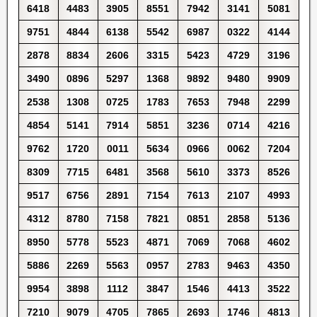
6418
4483
3905
8551
7942
3141
5081
9751
4844
6138
5542
6987
0322
4144
2878
8834
2606
3315
5423
4729
3196
3490
0896
5297
1368
9892
9480
9909
2538
1308
0725
1783
7653
7948
2299
4854
5141
7914
5851
3236
0714
4216
9762
1720
0011
5634
0966
0062
7204
8309
7715
6481
3568
5610
3373
8526
9517
6756
2891
7154
7613
2107
4993
4312
8780
7158
7821
0851
2858
5136
8950
5778
5523
4871
7069
7068
4602
5886
2269
5563
0957
2783
9463
4350
9954
3898
1112
3847
1546
4413
3522
7210
9079
4705
7865
2693
1746
4813