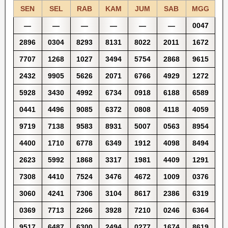
SEN
SEL
RAB
KAM
JUM
SAB
MGG
—
—
—
—
—
—
0047
2896
0304
8293
8131
8022
2011
1672
7707
1268
1027
3494
5754
2868
9615
2432
9905
5626
2071
6766
4929
1272
5928
3430
4992
6734
0918
6188
6589
0441
4496
9085
6372
0808
4118
4059
9719
7138
9583
8931
5007
0563
8954
4400
1710
6778
6349
1912
4098
8494
2623
5992
1868
3317
1981
4409
1291
7308
4410
7524
3476
4672
1009
0376
3060
4241
7306
3104
8617
2386
6319
0369
7713
2266
3928
7210
0246
6364
9517
6487
6300
2494
0277
1674
8619