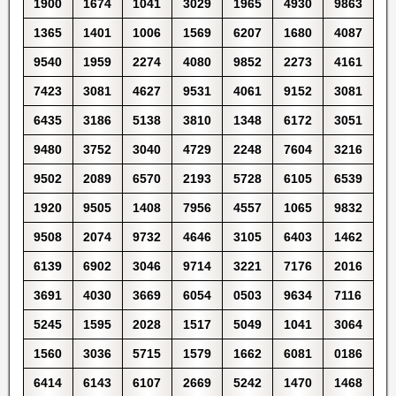
1900
1674
1041
3029
1965
4930
9863
1365
1401
1006
1569
6207
1680
4087
9540
1959
2274
4080
9852
2273
4161
7423
3081
4627
9531
4061
9152
3081
6435
3186
5138
3810
1348
6172
3051
9480
3752
3040
4729
2248
7604
3216
9502
2089
6570
2193
5728
6105
6539
1920
9505
1408
7956
4557
1065
9832
9508
2074
9732
4646
3105
6403
1462
6139
6902
3046
9714
3221
7176
2016
3691
4030
3669
6054
0503
9634
7116
5245
1595
2028
1517
5049
1041
3064
1560
3036
5715
1579
1662
6081
0186
6414
6143
6107
2669
5242
1470
1468