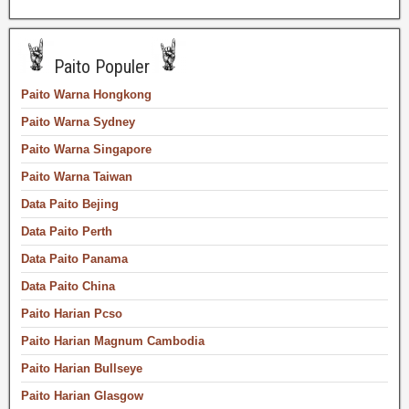
Paito Populer
Paito Warna Hongkong
Paito Warna Sydney
Paito Warna Singapore
Paito Warna Taiwan
Data Paito Bejing
Data Paito Perth
Data Paito Panama
Data Paito China
Paito Harian Pcso
Paito Harian Magnum Cambodia
Paito Harian Bullseye
Paito Harian Glasgow