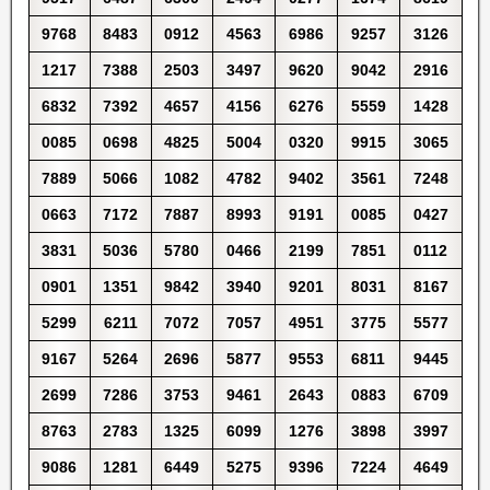
9768
8483
0912
4563
6986
9257
3126
1217
7388
2503
3497
9620
9042
2916
6832
7392
4657
4156
6276
5559
1428
0085
0698
4825
5004
0320
9915
3065
7889
5066
1082
4782
9402
3561
7248
0663
7172
7887
8993
9191
0085
0427
3831
5036
5780
0466
2199
7851
0112
0901
1351
9842
3940
9201
8031
8167
5299
6211
7072
7057
4951
3775
5577
9167
5264
2696
5877
9553
6811
9445
2699
7286
3753
9461
2643
0883
6709
8763
2783
1325
6099
1276
3898
3997
9086
1281
6449
5275
9396
7224
4649