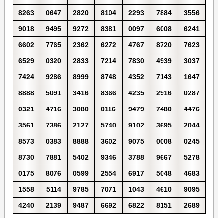
8263
0647
2820
8104
2293
7884
3556
9018
9495
9272
8381
0097
6008
6241
6602
7765
2362
6272
4767
8720
7623
6529
0320
2833
7214
7830
4939
3037
7424
9286
8999
8748
4352
7143
1647
8888
5091
3416
8366
4235
2916
0287
0321
4716
3080
0116
9479
7480
4476
3561
7386
2127
5740
9102
3695
2044
8573
0383
8888
3602
9075
0008
0245
8730
7881
5402
9346
3788
9667
5278
0175
8076
0599
2554
6917
5048
4683
1558
5114
9785
7071
1043
4610
9095
4240
2139
9487
6692
6822
8151
2689