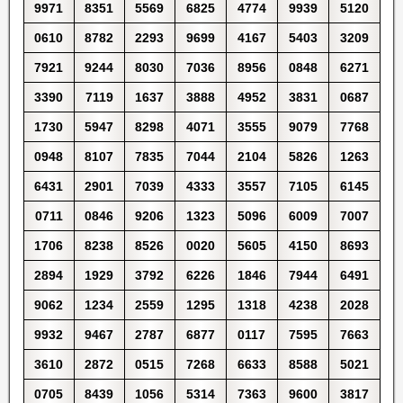
9971
8351
5569
6825
4774
9939
5120
0610
8782
2293
9699
4167
5403
3209
7921
9244
8030
7036
8956
0848
6271
3390
7119
1637
3888
4952
3831
0687
1730
5947
8298
4071
3555
9079
7768
0948
8107
7835
7044
2104
5826
1263
6431
2901
7039
4333
3557
7105
6145
0711
0846
9206
1323
5096
6009
7007
1706
8238
8526
0020
5605
4150
8693
2894
1929
3792
6226
1846
7944
6491
9062
1234
2559
1295
1318
4238
2028
9932
9467
2787
6877
0117
7595
7663
3610
2872
0515
7268
6633
8588
5021
0705
8439
1056
5314
7363
9600
3817