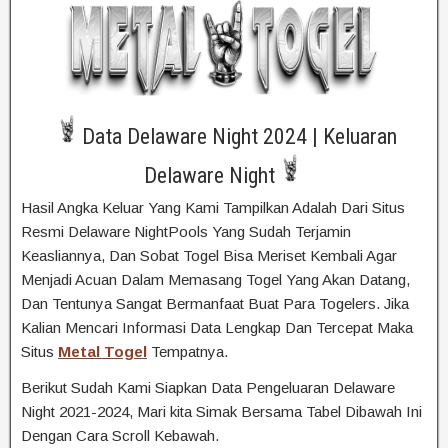
Data Delaware Night 2024 | Keluaran
Delaware Night
Hasil Angka Keluar Yang Kami Tampilkan Adalah Dari Situs
Resmi Delaware NightPools Yang Sudah Terjamin
Keasliannya, Dan Sobat Togel Bisa Meriset Kembali Agar
Menjadi Acuan Dalam Memasang Togel Yang Akan Datang,
Dan Tentunya Sangat Bermanfaat Buat Para Togelers. Jika
Kalian Mencari Informasi Data Lengkap Dan Tercepat Maka
Situs
Metal Togel
Tempatnya.
Berikut Sudah Kami Siapkan Data Pengeluaran Delaware
Night 2021-2024, Mari kita Simak Bersama Tabel Dibawah Ini
Dengan Cara Scroll Kebawah.