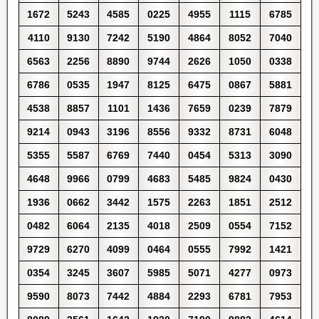
1672
5243
4585
0225
4955
1115
6785
4110
9130
7242
5190
4864
8052
7040
6563
2256
8890
9744
2626
1050
0338
6786
0535
1947
8125
6475
0867
5881
4538
8857
1101
1436
7659
0239
7879
9214
0943
3196
8556
9332
8731
6048
5355
5587
6769
7440
0454
5313
3090
4648
9966
0799
4683
5485
9824
0430
1936
0662
3442
1575
2263
1851
2512
0482
6064
2135
4018
2509
0554
7152
9729
6270
4099
0464
0555
7992
1421
0354
3245
3607
5985
5071
4277
0973
9590
8073
7442
4884
2293
6781
7953