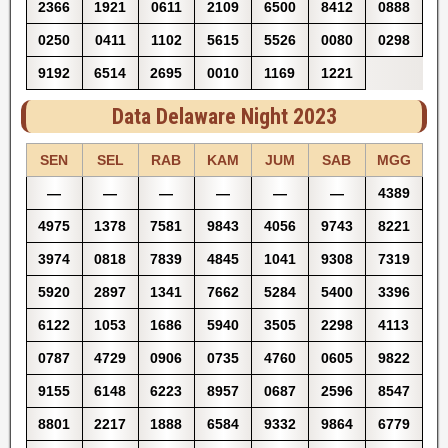
2366
1921
0611
2109
6500
8412
0888
0250
0411
1102
5615
5526
0080
0298
9192
6514
2695
0010
1169
1221
Data Delaware Night 2023
SEN
SEL
RAB
KAM
JUM
SAB
MGG
—
—
—
—
—
—
4389
4975
1378
7581
9843
4056
9743
8221
3974
0818
7839
4845
1041
9308
7319
5920
2897
1341
7662
5284
5400
3396
6122
1053
1686
5940
3505
2298
4113
0787
4729
0906
0735
4760
0605
9822
9155
6148
6223
8957
0687
2596
8547
8801
2217
1888
6584
9332
9864
6779