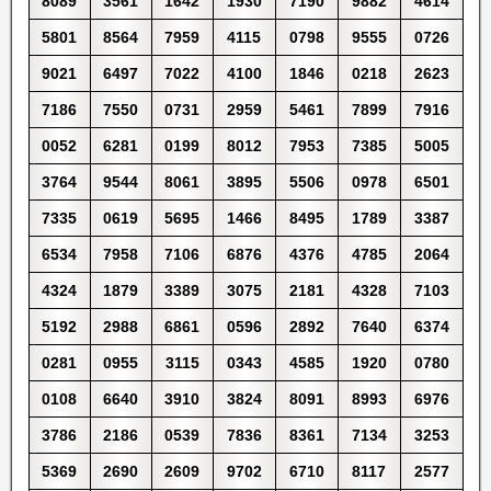
8089
3561
1642
1930
7190
9882
4614
5801
8564
7959
4115
0798
9555
0726
9021
6497
7022
4100
1846
0218
2623
7186
7550
0731
2959
5461
7899
7916
0052
6281
0199
8012
7953
7385
5005
3764
9544
8061
3895
5506
0978
6501
7335
0619
5695
1466
8495
1789
3387
6534
7958
7106
6876
4376
4785
2064
4324
1879
3389
3075
2181
4328
7103
5192
2988
6861
0596
2892
7640
6374
0281
0955
3115
0343
4585
1920
0780
0108
6640
3910
3824
8091
8993
6976
3786
2186
0539
7836
8361
7134
3253
5369
2690
2609
9702
6710
8117
2577