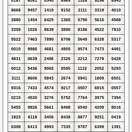
0167
6081
0540
8969
1526
9296
8945
8668
9457
1410
9152
2111
3319
4010
3880
1454
6425
1360
5790
5616
4568
3309
1026
8639
3890
8186
4522
7810
9522
7463
7890
6706
5640
6328
5317
0010
9980
4681
4955
9574
7473
4491
4831
0639
2496
2326
2212
7279
5428
0012
5436
9065
0595
1122
2052
5293
3111
8606
5843
2674
5941
1609
6501
9316
7433
4574
9217
0507
6915
0557
0215
4530
3276
5752
7764
3975
7394
5455
9826
5661
8498
6540
4209
8016
1823
6118
3456
8438
8877
9251
0419
6308
6413
4993
7335
9787
6399
1391