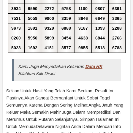
3934
9590
2272
5758
1160
0807
6391
7531
5059
9900
3359
8646
6649
3365
9673
1891
9329
6888
9187
1393
2288
0260
5950
5899
3454
4638
6844
2766
5023
1692
4151
8577
9855
5518
6788
Kami Juga Menyediakan Keluaran
Data HK
Silahkan Klik Disini
Sekian Untuk Hasil Yang Telah Kami Berikan, Result Ini
Pastinya Akan Sangat Bermanfaat Untuk Sobat Togel
Semuanya Karena Dengan Sering Melihat Angka Jatuh Yang
Keluar Maka Semakin Mahir Juga Dalam Memprediksi Dan
Merumus Untuk Putaran Selanjutnya, Simpan Halaman Ini
Untuk MemudaDelaware Nightan Anda Dalam Mencari Info