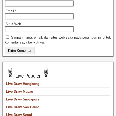
Email
*
Situs Web
Simpan nama, email, dan situs web saya pada peramban ini untuk
komentar saya berikutnya.
Live Populer
Live Draw Hongkong
Live Draw Macau
Live Draw Singapore
Live Draw Sao Paulo
Live Draw Seoul