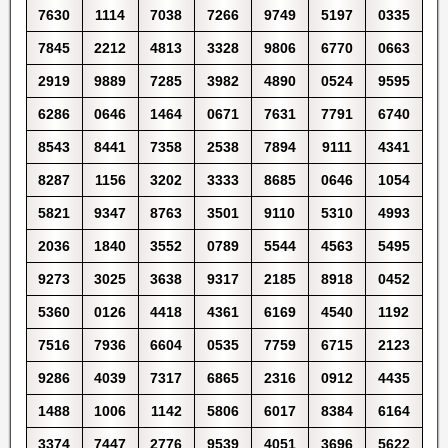
7630
1114
7038
7266
9749
5197
0335
7845
2212
4813
3328
9806
6770
0663
2919
9889
7285
3982
4890
0524
9595
6286
0646
1464
0671
7631
7791
6740
8543
8441
7358
2538
7894
9111
4341
8287
1156
3202
3333
8685
0646
1054
5821
9347
8763
3501
9110
5310
4993
2036
1840
3552
0789
5544
4563
5495
9273
3025
3638
9317
2185
8918
0452
5360
0126
4418
4361
6169
4540
1192
7516
7936
6604
0535
7759
6715
2123
9286
4039
7317
6865
2316
0912
4435
1488
1006
1142
5806
6017
8384
6164
3374
7447
2776
9539
4051
3696
5622