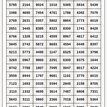
5785
2164
9024
1010
5385
5834
5439
1086
4690
7454
4761
1786
4392
7079
2769
2631
0357
5802
8864
2773
6019
2651
3445
8385
8323
8300
1741
8429
6766
1328
0215
4559
8867
4817
6412
5845
2743
5872
8693
4594
0449
8397
0213
5773
4495
1147
6525
1430
3798
3269
0967
9860
2291
6300
8375
1644
9742
7788
1807
7095
0047
8017
4224
3559
6944
1797
9681
1102
3770
6010
7123
1693
0335
0394
2845
2158
8705
2110
1332
4695
3614
7487
6808
7331
5643
5111
0860
2366
7018
8498
5364