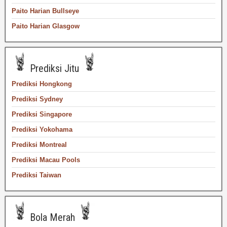
Paito Harian Bullseye
Paito Harian Glasgow
Prediksi Jitu
Prediksi Hongkong
Prediksi Sydney
Prediksi Singapore
Prediksi Yokohama
Prediksi Montreal
Prediksi Macau Pools
Prediksi Taiwan
Bola Merah