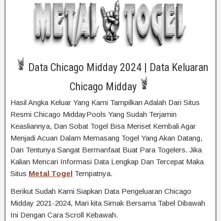
Data Chicago Midday 2024 | Data Keluaran
Chicago Midday
Hasil Angka Keluar Yang Kami Tampilkan Adalah Dari Situs
Resmi Chicago MiddayPools Yang Sudah Terjamin
Keasliannya, Dan Sobat Togel Bisa Meriset Kembali Agar
Menjadi Acuan Dalam Memasang Togel Yang Akan Datang,
Dan Tentunya Sangat Bermanfaat Buat Para Togelers. Jika
Kalian Mencari Informasi Data Lengkap Dan Tercepat Maka
Situs
Metal Togel
Tempatnya.
Berikut Sudah Kami Siapkan Data Pengeluaran Chicago
Midday 2021-2024, Mari kita Simak Bersama Tabel Dibawah
Ini Dengan Cara Scroll Kebawah.