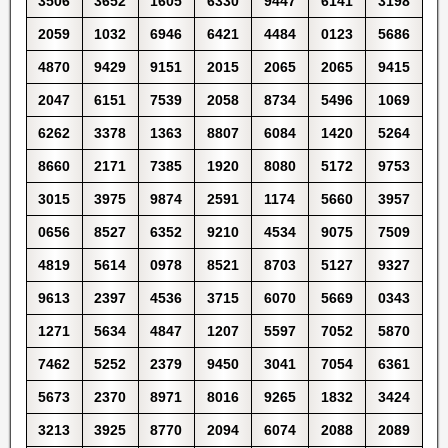
3506
3652
1605
6330
9447
6141
3198
2059
1032
6946
6421
4484
0123
5686
4870
9429
9151
2015
2065
2065
9415
2047
6151
7539
2058
8734
5496
1069
6262
3378
1363
8807
6084
1420
5264
8660
2171
7385
1920
8080
5172
9753
3015
3975
9874
2591
1174
5660
3957
0656
8527
6352
9210
4534
9075
7509
4819
5614
0978
8521
8703
5127
9327
9613
2397
4536
3715
6070
5669
0343
1271
5634
4847
1207
5597
7052
5870
7462
5252
2379
9450
3041
7054
6361
5673
2370
8971
8016
9265
1832
3424
3213
3925
8770
2094
6074
2088
2089