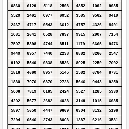
0860
6129
5118
2598
4852
1092
9935
5520
2461
0977
6052
3585
9562
9419
2467
4717
9543
6612
4757
4326
8491
1081
2641
0528
7897
9915
2907
7154
7507
5398
4744
8511
1179
6665
9476
9440
8957
7440
2238
8882
8266
2547
9192
5540
9838
8536
8025
2259
7092
1816
4660
8957
5145
1582
6784
8731
1830
7076
6370
2723
5646
0443
9259
5006
7819
0165
2424
5527
1285
5330
4202
5677
2682
4028
3149
1015
6935
5897
5650
4447
9669
6304
8132
5196
7294
0546
2743
8003
1387
6216
3531