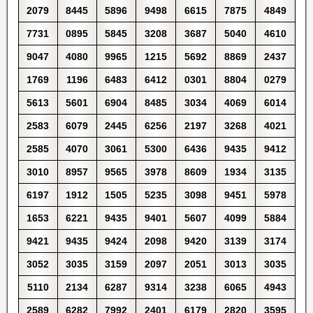
2079
8445
5896
9498
6615
7875
4849
7731
0895
5845
3208
3687
5040
4610
9047
4080
9965
1215
5692
8869
2437
1769
1196
6483
6412
0301
8804
0279
5613
5601
6904
8485
3034
4069
6014
2583
6079
2445
6256
2197
3268
4021
2585
4070
3061
5300
6436
9435
9412
3010
8957
9565
3978
8609
1934
3135
6197
1912
1505
5235
3098
9451
5978
1653
6221
9435
9401
5607
4099
5884
9421
9435
9424
2098
9420
3139
3174
3052
3035
3159
2097
2051
3013
3035
5110
2134
6287
9314
3238
6065
4943
2589
6282
7992
2401
6179
2820
3595