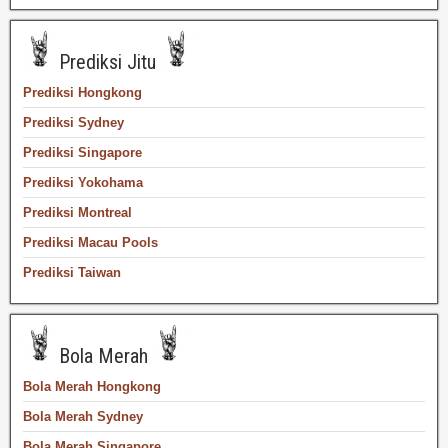
Prediksi Jitu
Prediksi Hongkong
Prediksi Sydney
Prediksi Singapore
Prediksi Yokohama
Prediksi Montreal
Prediksi Macau Pools
Prediksi Taiwan
Bola Merah
Bola Merah Hongkong
Bola Merah Sydney
Bola Merah Singapore