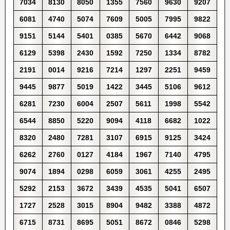
7034
8130
8050
1355
7560
9630
9207
6081
4740
5074
7609
5005
7995
9822
9151
5144
5401
0385
5670
6442
9068
6129
5398
2430
1592
7250
1334
8782
2191
0014
9216
7214
1297
2251
9459
9445
9877
5019
1422
3445
5106
9612
6281
7230
6004
2507
5611
1998
5542
6544
8850
5220
9094
4118
6682
1022
8320
2480
7281
3107
6915
9125
3424
6262
2760
0127
4184
1967
7140
4795
9074
1894
0298
6059
3061
4255
2495
5292
2153
3672
3439
4535
5041
6507
1727
2528
3015
8904
9482
3388
4872
6715
8731
8695
5051
8672
0846
5298