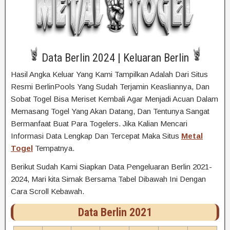
Data Berlin 2024 | Keluaran Berlin
Hasil Angka Keluar Yang Kami Tampilkan Adalah Dari Situs
Resmi BerlinPools Yang Sudah Terjamin Keasliannya, Dan
Sobat Togel Bisa Meriset Kembali Agar Menjadi Acuan Dalam
Memasang Togel Yang Akan Datang, Dan Tentunya Sangat
Bermanfaat Buat Para Togelers. Jika Kalian Mencari
Informasi Data Lengkap Dan Tercepat Maka Situs
Metal
Togel
Tempatnya.
Berikut Sudah Kami Siapkan Data Pengeluaran Berlin 2021-
2024, Mari kita Simak Bersama Tabel Dibawah Ini Dengan
Cara Scroll Kebawah.
Data Berlin 2021