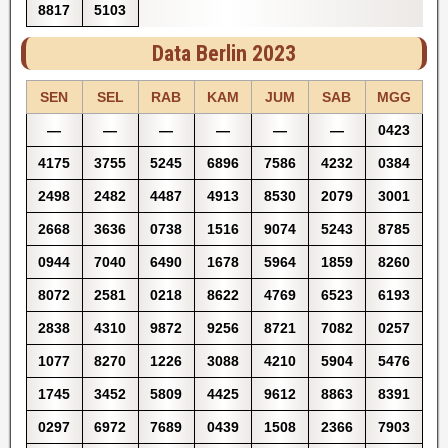
8817
5103
Data Berlin 2023
SEN
SEL
RAB
KAM
JUM
SAB
MGG
—
—
—
—
—
—
0423
4175
3755
5245
6896
7586
4232
0384
2498
2482
4487
4913
8530
2079
3001
2668
3636
0738
1516
9074
5243
8785
0944
7040
6490
1678
5964
1859
8260
8072
2581
0218
8622
4769
6523
6193
2838
4310
9872
9256
8721
7082
0257
1077
8270
1226
3088
4210
5904
5476
1745
3452
5809
4425
9612
8863
8391
0297
6972
7689
0439
1508
2366
7903