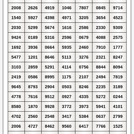
2008
2626
4919
1046
7807
0845
9714
1540
5927
4398
4971
3205
3654
4523
2030
5299
5674
1616
2586
2330
9309
9424
0189
5316
2596
0679
4088
2575
1692
3936
0664
5935
2460
7910
1777
5477
1201
8646
5113
3276
2321
8247
3103
2859
5291
4114
0756
8844
8094
2419
0586
8995
1175
2107
2494
7819
9645
8793
2904
0503
8246
2235
3189
4778
7616
9512
0927
4335
5272
0244
8580
1870
9928
3772
3973
5941
4101
4702
2560
2548
3417
5384
0637
2799
2006
4727
8462
9560
6417
7766
1525