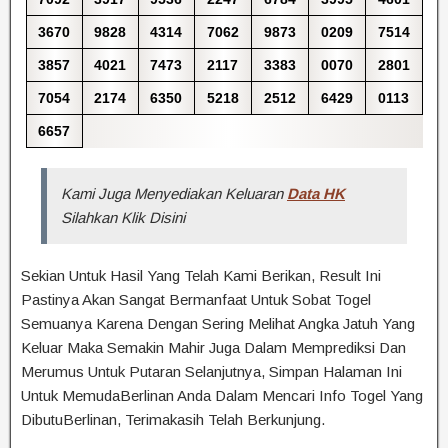
3670
9828
4314
7062
9873
0209
7514
3857
4021
7473
2117
3383
0070
2801
7054
2174
6350
5218
2512
6429
0113
6657
Kami Juga Menyediakan Keluaran
Data HK
Silahkan Klik Disini
Sekian Untuk Hasil Yang Telah Kami Berikan, Result Ini
Pastinya Akan Sangat Bermanfaat Untuk Sobat Togel
Semuanya Karena Dengan Sering Melihat Angka Jatuh Yang
Keluar Maka Semakin Mahir Juga Dalam Memprediksi Dan
Merumus Untuk Putaran Selanjutnya, Simpan Halaman Ini
Untuk MemudaBerlinan Anda Dalam Mencari Info Togel Yang
DibutuBerlinan, Terimakasih Telah Berkunjung.