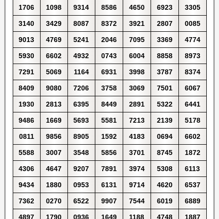
1706
1098
9314
8586
4650
6923
3305
3140
3429
8087
8372
3921
2807
0085
9013
4769
5241
2046
7095
3369
4774
5930
6602
4932
0743
6004
8858
8973
7291
5069
1164
6931
3998
3787
8374
8409
9080
7206
3758
3069
7501
6067
1930
2813
6395
8449
2891
5322
6441
9486
1669
5693
5581
7213
2139
5178
0811
9856
8905
1592
4183
0694
6602
5588
3007
3548
5856
3701
8745
1872
4306
4647
9207
7891
3974
5308
6113
9434
1880
0953
6131
9714
4620
6537
7362
0270
6522
9907
7544
6019
6889
4897
1790
0936
1649
1188
4748
1887