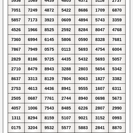
5936
1069
4439
4805
4572
5116
2737
7051
7249
4872
5422
8686
1709
6870
5857
7173
3923
0609
4894
5743
3359
4526
1966
8525
2592
8284
8047
4768
7360
6994
6145
5806
0590
8328
7681
7867
7949
0575
0113
5693
4754
6004
2829
8186
9725
4435
5432
5693
5057
2710
8479
8943
3288
2803
5654
5342
8637
3313
8129
7804
9063
1827
3382
2753
4613
4436
8941
9555
1607
6311
2505
0687
7761
2744
8940
0698
5673
4057
1006
7543
8485
6226
2807
2990
1311
8294
8159
5107
9021
3152
0993
0175
3204
9532
5577
5883
2841
8870