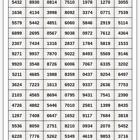
5432
8930
0814
7510
1978
1270
3055
1636
4134
3998
8092
3374
0771
7539
5579
5442
4851
6060
5846
2919
5114
6899
2695
0567
9038
0972
7612
4364
2307
7434
1316
2837
1784
5819
1533
9271
9937
7870
5022
8493
5569
9146
9920
3548
8726
6006
7067
6335
3202
5211
4685
1988
8359
0437
9254
6497
3624
7223
1613
6922
9337
2636
7753
2103
4565
8694
0795
9431
7541
2390
4726
4882
5446
7010
2581
1399
8435
1287
7408
6647
1652
9117
7684
3818
5536
8050
2751
8210
0934
2070
5452
6228
7776
5262
5349
4619
9853
3716