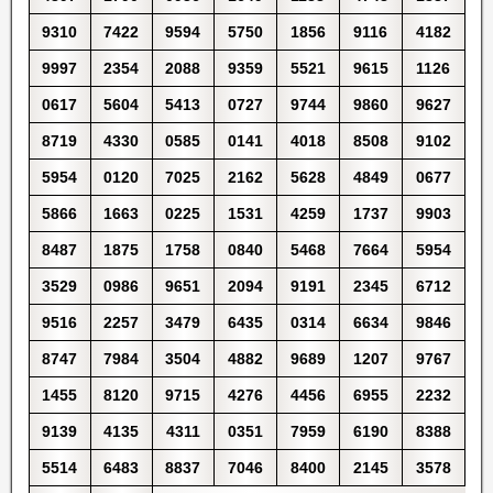
9310
7422
9594
5750
1856
9116
4182
9997
2354
2088
9359
5521
9615
1126
0617
5604
5413
0727
9744
9860
9627
8719
4330
0585
0141
4018
8508
9102
5954
0120
7025
2162
5628
4849
0677
5866
1663
0225
1531
4259
1737
9903
8487
1875
1758
0840
5468
7664
5954
3529
0986
9651
2094
9191
2345
6712
9516
2257
3479
6435
0314
6634
9846
8747
7984
3504
4882
9689
1207
9767
1455
8120
9715
4276
4456
6955
2232
9139
4135
4311
0351
7959
6190
8388
5514
6483
8837
7046
8400
2145
3578