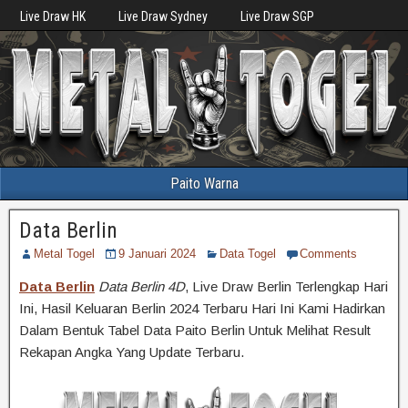
Live Draw HK
Live Draw Sydney
Live Draw SGP
Paito Warna
Data Berlin
Metal Togel
9 Januari 2024
Data Togel
Comments
Data Berlin
Data Berlin 4D
, Live Draw Berlin Terlengkap Hari
Ini, Hasil Keluaran Berlin 2024 Terbaru Hari Ini Kami Hadirkan
Dalam Bentuk Tabel Data Paito Berlin Untuk Melihat Result
Rekapan Angka Yang Update Terbaru.