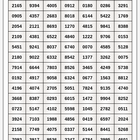
2165
9394
4005
0912
0180
0286
3291
0905
4357
2683
8018
6144
5422
1769
2054
2121
8693
1270
4815
9841
8388
2109
4381
6522
4840
1222
9706
0153
5451
9241
8037
6740
0070
4585
5128
2180
9022
6332
8542
1377
3262
0075
7914
6644
7803
8526
3465
4249
5738
0192
4917
9058
6324
0677
1563
8812
4196
4074
2705
5051
7824
9135
4740
3668
8387
0293
6015
1472
9904
8252
0723
5147
4102
5598
1045
2782
0511
3924
7103
1988
4856
0419
6597
2024
2158
7749
4075
0337
5144
8441
5268
7092
3917
9536
2247
6784
3995
4601