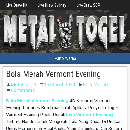
Live Draw HK
Live Draw Sydney
Live Draw SGP
Paito Warna
Bola Merah Vermont Evening
Metal Togel
15 Maret 2024
Bola Merah
Comments
Bola Merah Vermont Evening
4D Keluaran Vermont
Evening Fortunes Kombinasi ialah Aplikasi Penyedia Togel
Vermont Evening Pools Result
Live Vermont Evening
Terbaru Hari Ini Untuk Mengolah Pola Yang Dapat Di Urutkan
Untuk Memperoleh Hasil Angka Yang Diinginkan, Dan Secara