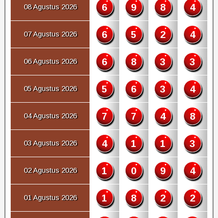
6
9
8
4
08 Agustus 2026
6
5
2
4
07 Agustus 2026
6
8
3
3
06 Agustus 2026
5
6
3
4
05 Agustus 2026
7
7
4
8
04 Agustus 2026
4
1
1
3
03 Agustus 2026
1
0
9
4
02 Agustus 2026
1
8
2
2
01 Agustus 2026