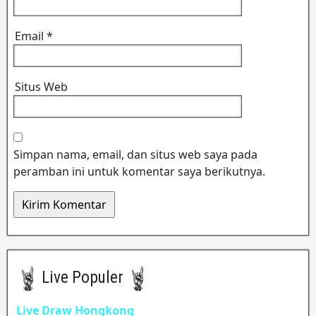
Email
*
Situs Web
Simpan nama, email, dan situs web saya pada
peramban ini untuk komentar saya berikutnya.
Live Populer
Live Draw Hongkong