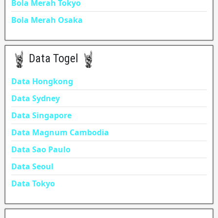
Bola Merah Tokyo
Bola Merah Osaka
Data Togel
Data Hongkong
Data Sydney
Data Singapore
Data Magnum Cambodia
Data Sao Paulo
Data Seoul
Data Tokyo