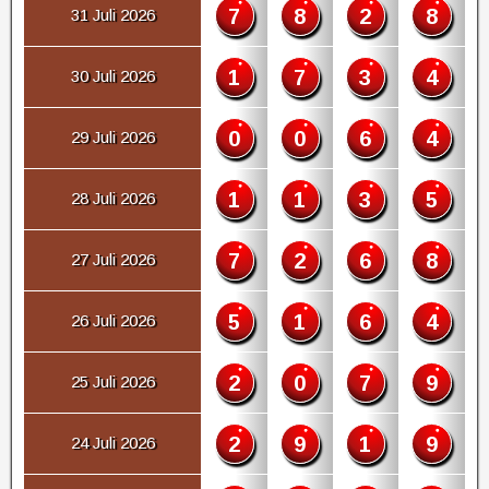
7
8
2
8
31 Juli 2026
1
7
3
4
30 Juli 2026
0
0
6
4
29 Juli 2026
1
1
3
5
28 Juli 2026
7
2
6
8
27 Juli 2026
5
1
6
4
26 Juli 2026
2
0
7
9
25 Juli 2026
2
9
1
9
24 Juli 2026