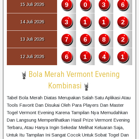
9
0
3
6
15 Juli 2026
3
1
1
2
14 Juli 2026
7
6
8
2
13 Juli 2026
6
1
4
1
12 Juli 2026
Bola Merah Vermont Evening
Kombinasi
Tabel Bola Merah Diatas Merupakan Salah Satu Aplikasi Atau
Tools Favorit Dan Disukai Oleh Para Players Dan Master
Togel Vermont Evening Karena Tampilan Nya Memudahkan
Dan Langsung Memperlihatkan Hasil Prize Vermont Evening
Terbaru, Atau Hanya Ingin Sekedar Melihat Keluaran Saja,
Untuk Itu Tampilan Ini Sangat Cocok Untuk Sobat Togel Dan