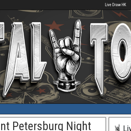
Live Draw HK
nt Petersburg Night
Li