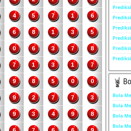
Prediks
4
5
7
1
6
Prediks
Prediks
6
8
1
3
5
Prediks
Prediks
0
6
3
7
8
Prediks
7
1
3
1
7
Bo
9
8
5
0
0
Bola M
9
2
7
7
3
Bola Me
9
3
4
9
8
Bola Me
Bola Me
6
7
6
6
9