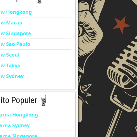
raw Hongkong
raw Macau
aw Singapore
aw Sao Paulo
aw Seoul
aw Tokyo
aw Sydney
ito Populer
Warna Hongkong
arna Sydney
arna Singapore