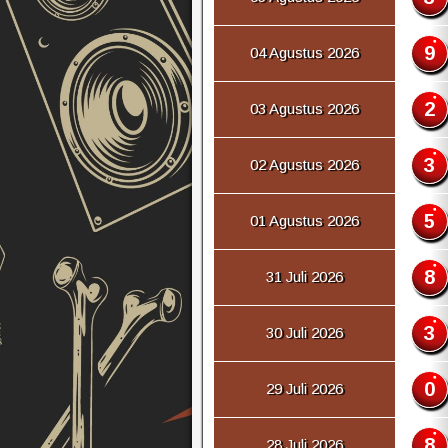
9
04 Agustus 2026
2
03 Agustus 2026
3
02 Agustus 2026
5
01 Agustus 2026
8
31 Juli 2026
3
30 Juli 2026
0
29 Juli 2026
8
28 Juli 2026