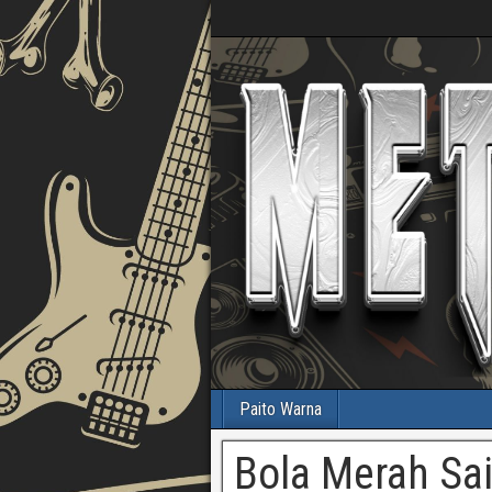
Paito Warna
Bola Merah Sai