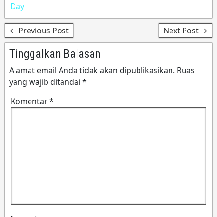
Day
← Previous Post
Next Post →
Tinggalkan Balasan
Alamat email Anda tidak akan dipublikasikan.
Ruas
yang wajib ditandai
*
Komentar
*