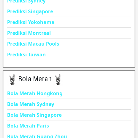
Prediksi Sydney
Prediksi Singapore
Prediksi Yokohama
Prediksi Montreal
Prediksi Macau Pools
Prediksi Taiwan
Bola Merah
Bola Merah Hongkong
Bola Merah Sydney
Bola Merah Singapore
Bola Merah Paris
Bola Merah Guang Zhou