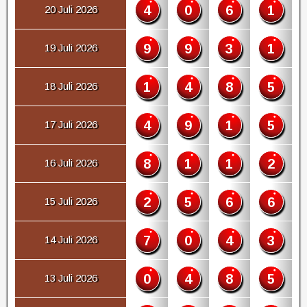
4
0
6
1
20 Juli 2026
9
9
3
1
19 Juli 2026
1
4
8
5
18 Juli 2026
4
9
1
5
17 Juli 2026
8
1
1
2
16 Juli 2026
2
5
6
6
15 Juli 2026
7
0
4
3
14 Juli 2026
0
4
8
5
13 Juli 2026