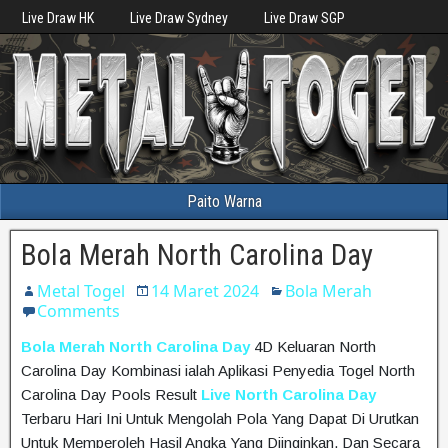
Live Draw HK
Live Draw Sydney
Live Draw SGP
Paito Warna
Bola Merah North Carolina Day
Metal Togel
14 Maret 2024
Bola Merah
Comments
Bola Merah North Carolina Day
4D Keluaran North
Carolina Day Kombinasi ialah Aplikasi Penyedia Togel North
Carolina Day Pools Result
Live North Carolina Day
Terbaru Hari Ini Untuk Mengolah Pola Yang Dapat Di Urutkan
Untuk Memperoleh Hasil Angka Yang Diinginkan, Dan Secara