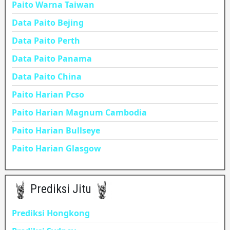
Paito Warna Taiwan
Data Paito Bejing
Data Paito Perth
Data Paito Panama
Data Paito China
Paito Harian Pcso
Paito Harian Magnum Cambodia
Paito Harian Bullseye
Paito Harian Glasgow
Prediksi Jitu
Prediksi Hongkong