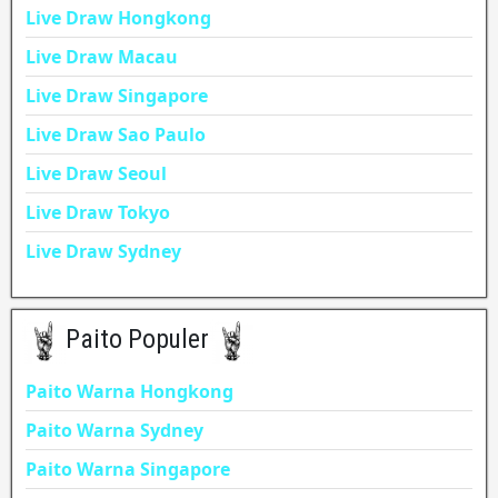
Live Draw Hongkong
Live Draw Macau
Live Draw Singapore
Live Draw Sao Paulo
Live Draw Seoul
Live Draw Tokyo
Live Draw Sydney
Paito Populer
Paito Warna Hongkong
Paito Warna Sydney
Paito Warna Singapore