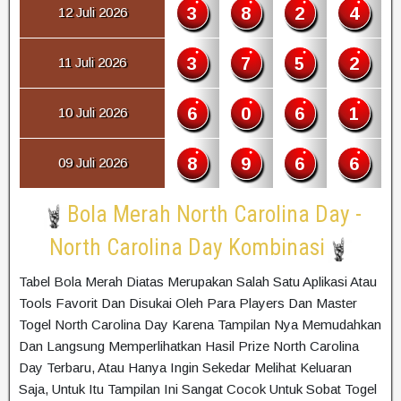
3
8
2
4
12 Juli 2026
3
7
5
2
11 Juli 2026
6
0
6
1
10 Juli 2026
8
9
6
6
09 Juli 2026
Bola Merah North Carolina Day -
North Carolina Day Kombinasi
Tabel Bola Merah Diatas Merupakan Salah Satu Aplikasi Atau
Tools Favorit Dan Disukai Oleh Para Players Dan Master
Togel North Carolina Day Karena Tampilan Nya Memudahkan
Dan Langsung Memperlihatkan Hasil Prize North Carolina
Day Terbaru, Atau Hanya Ingin Sekedar Melihat Keluaran
Saja, Untuk Itu Tampilan Ini Sangat Cocok Untuk Sobat Togel