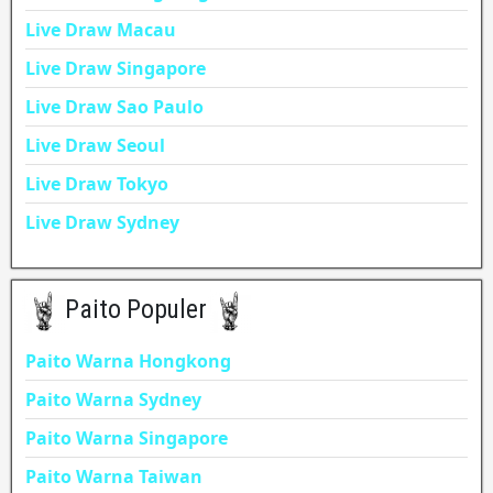
Live Draw Macau
Live Draw Singapore
Live Draw Sao Paulo
Live Draw Seoul
Live Draw Tokyo
Live Draw Sydney
Paito Populer
Paito Warna Hongkong
Paito Warna Sydney
Paito Warna Singapore
Paito Warna Taiwan