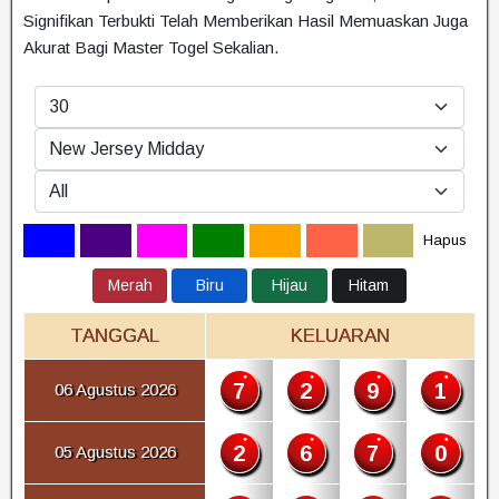
Signifikan Terbukti Telah Memberikan Hasil Memuaskan Juga
Akurat Bagi Master Togel Sekalian.
Hapus
Merah
Biru
Hijau
Hitam
TANGGAL
KELUARAN
7
2
9
1
06 Agustus 2026
2
6
7
0
05 Agustus 2026