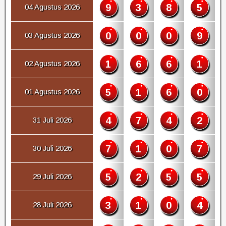
9
3
8
5
04 Agustus 2026
0
0
0
9
03 Agustus 2026
1
6
6
1
02 Agustus 2026
5
1
6
0
01 Agustus 2026
4
7
4
2
31 Juli 2026
7
1
0
7
30 Juli 2026
5
2
5
5
29 Juli 2026
3
1
0
4
28 Juli 2026