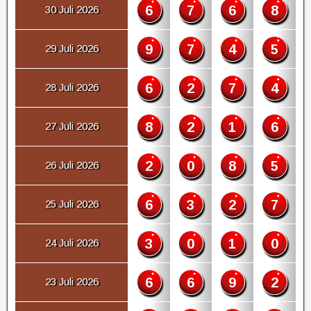
6
7
6
8
30 Juli 2026
9
7
4
5
29 Juli 2026
6
2
7
4
28 Juli 2026
8
2
1
6
27 Juli 2026
2
0
8
5
26 Juli 2026
6
3
2
7
25 Juli 2026
3
0
1
0
24 Juli 2026
6
6
9
2
23 Juli 2026