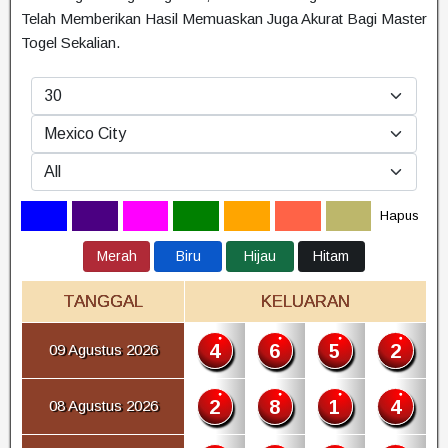
Telah Memberikan Hasil Memuaskan Juga Akurat Bagi Master
Togel Sekalian.
Hapus
Merah
Biru
Hijau
Hitam
TANGGAL
KELUARAN
4
6
5
2
09 Agustus 2026
2
8
1
4
08 Agustus 2026