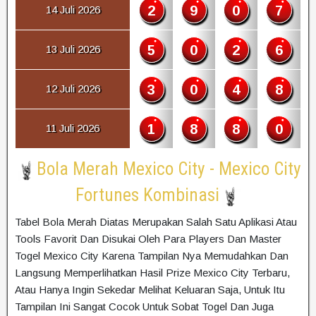
2
9
0
7
14 Juli 2026
5
0
2
6
13 Juli 2026
3
0
4
8
12 Juli 2026
1
8
8
0
11 Juli 2026
Bola Merah Mexico City - Mexico City
Fortunes Kombinasi
Tabel Bola Merah Diatas Merupakan Salah Satu Aplikasi Atau
Tools Favorit Dan Disukai Oleh Para Players Dan Master
Togel Mexico City Karena Tampilan Nya Memudahkan Dan
Langsung Memperlihatkan Hasil Prize Mexico City Terbaru,
Atau Hanya Ingin Sekedar Melihat Keluaran Saja, Untuk Itu
Tampilan Ini Sangat Cocok Untuk Sobat Togel Dan Juga