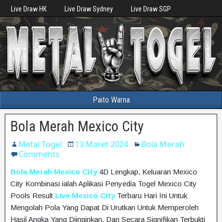
Live Draw HK
Live Draw Sydney
Live Draw SGP
Paito Warna
Bola Merah Mexico City
Metal Togel
13 Maret 2024
Bola Merah
Comments
Bola Merah Mexico City
4D Lengkap, Keluaran Mexico
City Kombinasi ialah Aplikasi Penyedia Togel Mexico City
Pools Result
Live Mexico City
Terbaru Hari Ini Untuk
Mengolah Pola Yang Dapat Di Urutkan Untuk Memperoleh
Hasil Angka Yang Diinginkan, Dan Secara Signifikan Terbukti