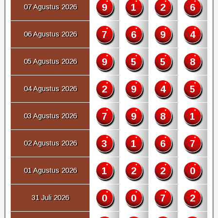
9
1
2
6
07 Agustus 2026
7
6
9
4
06 Agustus 2026
9
5
5
8
05 Agustus 2026
2
9
4
5
04 Agustus 2026
7
9
8
1
03 Agustus 2026
3
1
6
7
02 Agustus 2026
1
2
2
0
01 Agustus 2026
0
0
7
2
31 Juli 2026