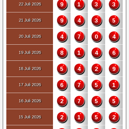
9
1
3
3
22 Juli 2026
9
4
3
5
21 Juli 2026
4
7
0
4
20 Juli 2026
8
1
4
6
19 Juli 2026
5
4
2
9
18 Juli 2026
6
7
5
1
17 Juli 2026
2
7
5
5
16 Juli 2026
2
1
5
2
15 Juli 2026