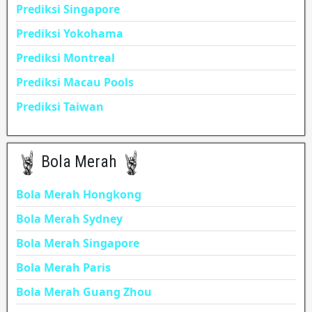
Prediksi Singapore
Prediksi Yokohama
Prediksi Montreal
Prediksi Macau Pools
Prediksi Taiwan
Bola Merah
Bola Merah Hongkong
Bola Merah Sydney
Bola Merah Singapore
Bola Merah Paris
Bola Merah Guang Zhou