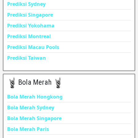
Prediksi Sydney
Prediksi Singapore
Prediksi Yokohama
Prediksi Montreal
Prediksi Macau Pools
Prediksi Taiwan
Bola Merah
Bola Merah Hongkong
Bola Merah Sydney
Bola Merah Singapore
Bola Merah Paris