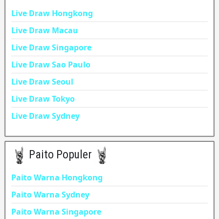
Live Draw Hongkong
Live Draw Macau
Live Draw Singapore
Live Draw Sao Paulo
Live Draw Seoul
Live Draw Tokyo
Live Draw Sydney
Paito Populer
Paito Warna Hongkong
Paito Warna Sydney
Paito Warna Singapore