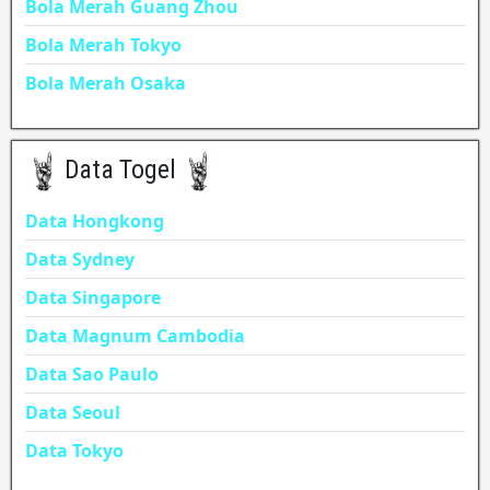
Bola Merah Guang Zhou
Bola Merah Tokyo
Bola Merah Osaka
Data Togel
Data Hongkong
Data Sydney
Data Singapore
Data Magnum Cambodia
Data Sao Paulo
Data Seoul
Data Tokyo