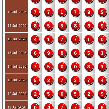
7
7
1
7
9
5
18 Juli 2026
8
5
5
8
6
9
17 Juli 2026
4
1
7
7
1
0
16 Juli 2026
6
9
8
6
5
3
15 Juli 2026
7
5
0
0
3
3
14 Juli 2026
5
2
7
3
7
4
13 Juli 2026
2
5
0
5
2
9
12 Juli 2026
0
4
7
7
5
6
11 Juli 2026