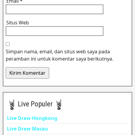
Email
*
Situs Web
Simpan nama, email, dan situs web saya pada
peramban ini untuk komentar saya berikutnya.
Live Populer
Live Draw Hongkong
Live Draw Macau