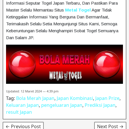
Informasi Seputar Togel Japan Terbaru, Dan Pastikan Para
Master Selalu Memantau Situs
Metal Togel
Agar Tidak
Ketinggalan Informasi Yang Berguna Dan Bermanfaat,
Terimakasih Selalu Setia Mengunjungi Situs Kami, Semoga
Keberuntungan Selalu Menghampiri Sobat Togel Semuanya
Dan Salam JP.
Updated: 12 Maret 2024 — 4:39 pm
Tag:
Bola Merah Japan
,
Japan Kombinasi
,
Japan Prize
,
Keluaran Japan
,
pengeluaran Japan
,
Prediksi Japan
,
result Japan
← Previous Post
Next Post →