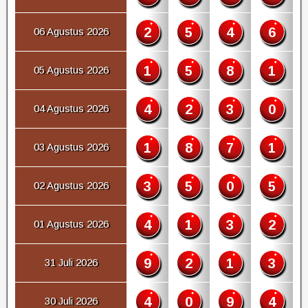
2
5
4
6
06 Agustus 2026
1
5
8
1
05 Agustus 2026
4
2
3
0
04 Agustus 2026
1
8
7
1
03 Agustus 2026
3
5
0
5
02 Agustus 2026
4
1
3
2
01 Agustus 2026
9
2
1
3
31 Juli 2026
4
0
9
4
30 Juli 2026