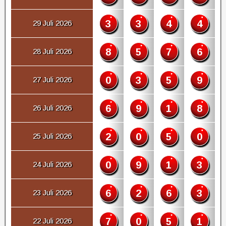
3
3
4
4
29 Juli 2026
8
5
7
6
28 Juli 2026
0
3
5
9
27 Juli 2026
6
9
1
8
26 Juli 2026
2
0
5
0
25 Juli 2026
0
9
1
3
24 Juli 2026
6
2
6
3
23 Juli 2026
7
0
5
1
22 Juli 2026