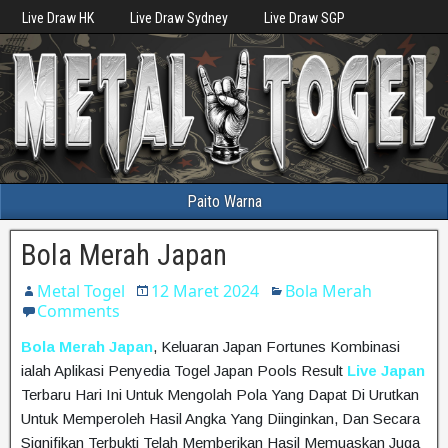
Live Draw HK
Live Draw Sydney
Live Draw SGP
Paito Warna
Bola Merah Japan
Metal Togel
12 Maret 2024
Bola Merah
Comments
Bola Merah Japan
, Keluaran Japan Fortunes Kombinasi
ialah Aplikasi Penyedia Togel Japan Pools Result
Live Japan
Terbaru Hari Ini Untuk Mengolah Pola Yang Dapat Di Urutkan
Untuk Memperoleh Hasil Angka Yang Diinginkan, Dan Secara
Signifikan Terbukti Telah Memberikan Hasil Memuaskan Juga