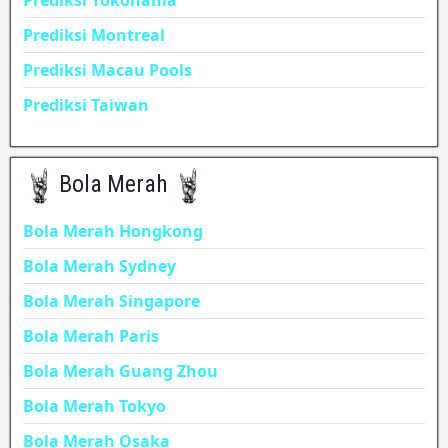
Prediksi Montreal
Prediksi Macau Pools
Prediksi Taiwan
Bola Merah
Bola Merah Hongkong
Bola Merah Sydney
Bola Merah Singapore
Bola Merah Paris
Bola Merah Guang Zhou
Bola Merah Tokyo
Bola Merah Osaka