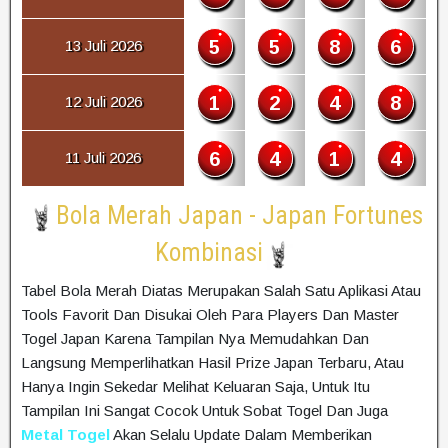
5
5
8
6
13 Juli 2026
1
2
4
8
12 Juli 2026
6
4
1
4
11 Juli 2026
Bola Merah Japan - Japan Fortunes
Kombinasi
Tabel Bola Merah Diatas Merupakan Salah Satu Aplikasi Atau
Tools Favorit Dan Disukai Oleh Para Players Dan Master
Togel Japan Karena Tampilan Nya Memudahkan Dan
Langsung Memperlihatkan Hasil Prize Japan Terbaru, Atau
Hanya Ingin Sekedar Melihat Keluaran Saja, Untuk Itu
Tampilan Ini Sangat Cocok Untuk Sobat Togel Dan Juga
Metal Togel
Akan Selalu Update Dalam Memberikan