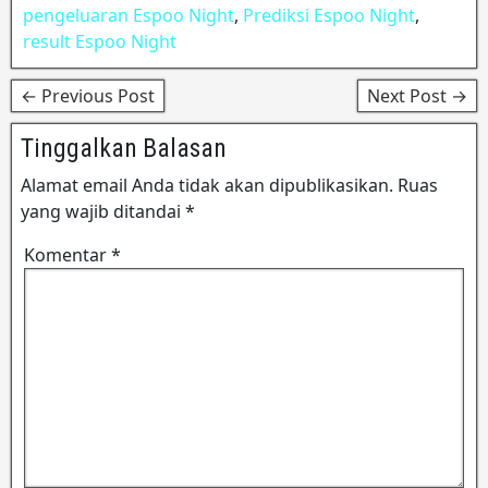
pengeluaran Espoo Night
,
Prediksi Espoo Night
,
result Espoo Night
← Previous Post
Next Post →
Tinggalkan Balasan
Alamat email Anda tidak akan dipublikasikan.
Ruas
yang wajib ditandai
*
Komentar
*