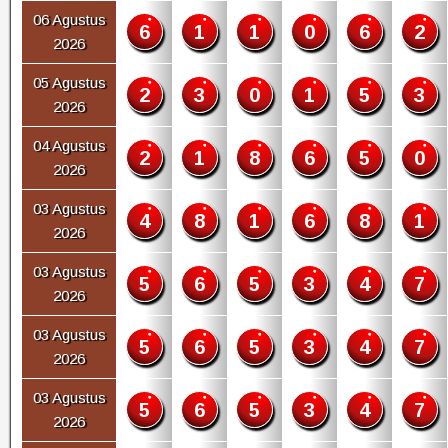
06 Agustus
6
1
1
0
6
2
2026
05 Agustus
2
3
0
1
5
3
2026
04 Agustus
2
1
8
6
5
0
2026
03 Agustus
4
8
1
6
8
1
2026
03 Agustus
5
6
5
3
4
7
2026
03 Agustus
5
6
5
3
4
7
2026
03 Agustus
5
6
5
3
4
7
2026