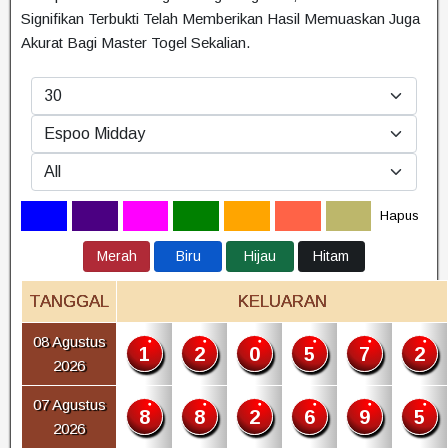
Signifikan Terbukti Telah Memberikan Hasil Memuaskan Juga
Akurat Bagi Master Togel Sekalian.
Hapus
Merah
Biru
Hijau
Hitam
TANGGAL
KELUARAN
08 Agustus
1
2
0
5
7
2
2026
07 Agustus
8
8
2
6
9
5
2026