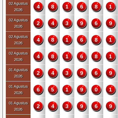
02 Agustus
4
8
1
6
8
1
2026
02 Agustus
2
4
3
9
6
9
2026
02 Agustus
4
8
1
6
8
1
2026
02 Agustus
4
8
1
6
8
1
2026
01 Agustus
2
4
3
9
6
9
2026
01 Agustus
6
5
1
9
0
1
2026
01 Agustus
2
4
3
9
6
9
2026