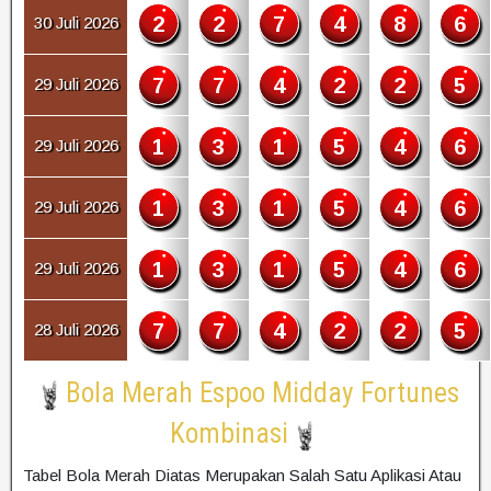
2
2
7
4
8
6
30 Juli 2026
7
7
4
2
2
5
29 Juli 2026
1
3
1
5
4
6
29 Juli 2026
1
3
1
5
4
6
29 Juli 2026
1
3
1
5
4
6
29 Juli 2026
7
7
4
2
2
5
28 Juli 2026
Bola Merah Espoo Midday Fortunes
Kombinasi
Tabel Bola Merah Diatas Merupakan Salah Satu Aplikasi Atau