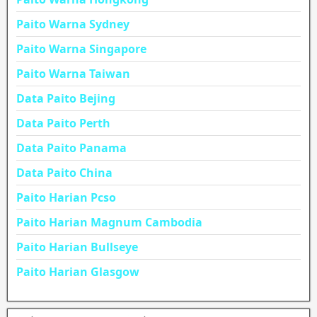
Paito Warna Sydney
Paito Warna Singapore
Paito Warna Taiwan
Data Paito Bejing
Data Paito Perth
Data Paito Panama
Data Paito China
Paito Harian Pcso
Paito Harian Magnum Cambodia
Paito Harian Bullseye
Paito Harian Glasgow