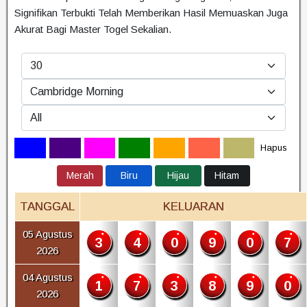
Signifikan Terbukti Telah Memberikan Hasil Memuaskan Juga
Akurat Bagi Master Togel Sekalian.
Hapus
Merah
Biru
Hijau
Hitam
TANGGAL
KELUARAN
05 Agustus
3
4
0
9
0
7
2026
04 Agustus
1
7
3
8
9
0
2026