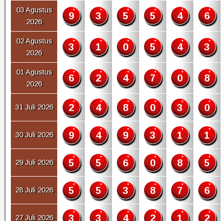
03 Agustus
9
3
5
5
4
6
2026
02 Agustus
3
1
0
5
4
3
2026
01 Agustus
6
2
4
7
0
8
2026
2
4
8
0
3
0
31 Juli 2026
9
4
9
3
1
1
30 Juli 2026
5
5
6
0
8
5
29 Juli 2026
5
5
3
8
7
6
28 Juli 2026
3
3
4
2
1
2
27 Juli 2026