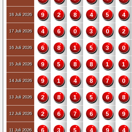
9
2
8
4
5
4
18 Juli 2026
4
6
0
3
0
2
17 Juli 2026
6
8
1
5
3
0
16 Juli 2026
9
5
8
8
1
1
15 Juli 2026
9
1
4
8
7
0
14 Juli 2026
2
8
1
5
6
8
13 Juli 2026
2
6
7
6
5
9
12 Juli 2026
6
3
5
4
9
4
11 Juli 2026