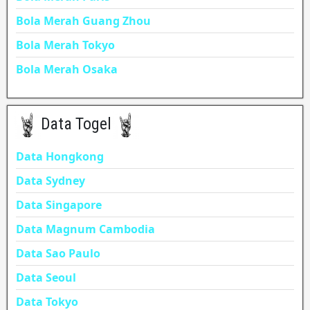
Bola Merah Guang Zhou
Bola Merah Tokyo
Bola Merah Osaka
Data Togel
Data Hongkong
Data Sydney
Data Singapore
Data Magnum Cambodia
Data Sao Paulo
Data Seoul
Data Tokyo