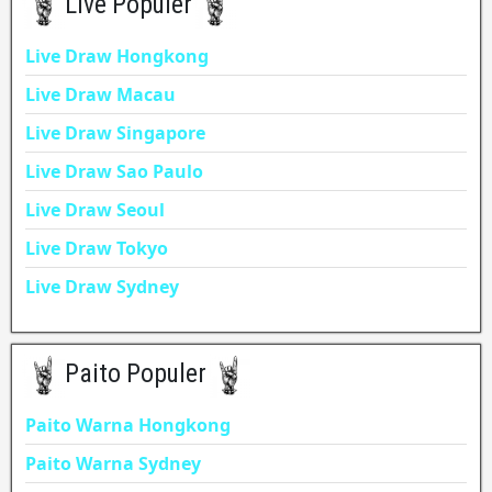
Live Populer
Live Draw Hongkong
Live Draw Macau
Live Draw Singapore
Live Draw Sao Paulo
Live Draw Seoul
Live Draw Tokyo
Live Draw Sydney
Paito Populer
Paito Warna Hongkong
Paito Warna Sydney