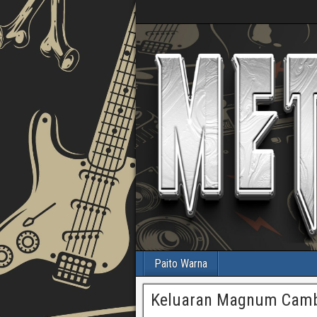
Paito Warna
Keluaran Magnum Cam