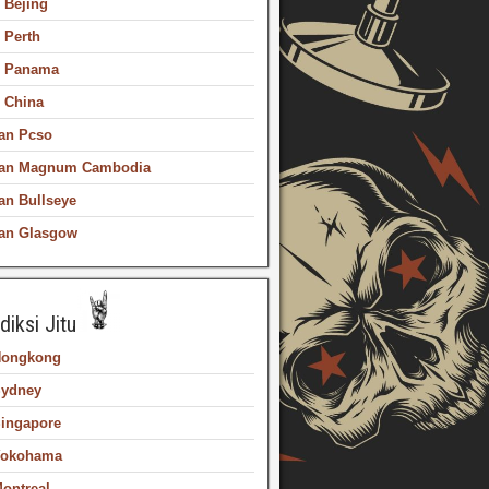
 Bejing
 Perth
o Panama
o China
ian Pcso
rian Magnum Cambodia
an Bullseye
ian Glasgow
diksi Jitu
Hongkong
Sydney
Singapore
 Yokohama
Montreal